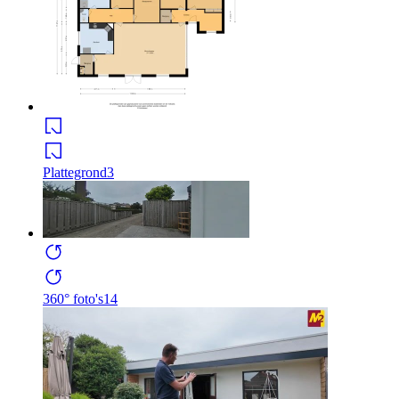
Plattegrond
3
360° foto's
14