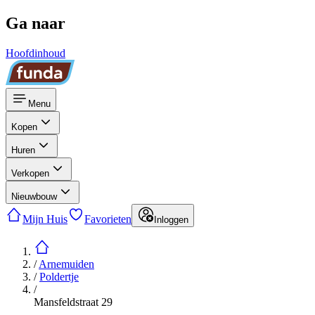
Ga naar
Hoofdinhoud
Menu
Kopen
Huren
Verkopen
Nieuwbouw
Mijn Huis
Favorieten
Inloggen
/
Arnemuiden
/
Poldertje
/
Mansfeldstraat 29