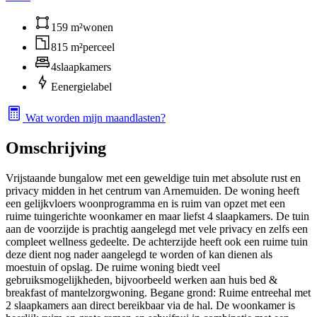
159 m²
wonen
815 m²
perceel
4
slaapkamers
E
energielabel
Wat worden mijn maandlasten?
Omschrijving
Vrijstaande bungalow met een geweldige tuin met absolute rust en
privacy midden in het centrum van Arnemuiden. De woning heeft
een gelijkvloers woonprogramma en is ruim van opzet met een
ruime tuingerichte woonkamer en maar liefst 4 slaapkamers. De tuin
aan de voorzijde is prachtig aangelegd met vele privacy en zelfs een
compleet wellness gedeelte. De achterzijde heeft ook een ruime tuin
deze dient nog nader aangelegd te worden of kan dienen als
moestuin of opslag. De ruime woning biedt veel
gebruiksmogelijkheden, bijvoorbeeld werken aan huis bed &
breakfast of mantelzorgwoning. Begane grond: Ruime entreehal met
2 slaapkamers aan direct bereikbaar via de hal. De woonkamer is