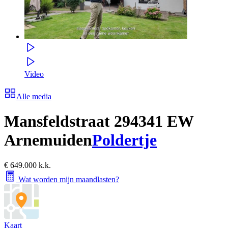
Video
Alle media
Mansfeldstraat 29
4341 EW
Arnemuiden
Poldertje
€ 649.000 k.k.
Wat worden mijn maandlasten?
Kaart