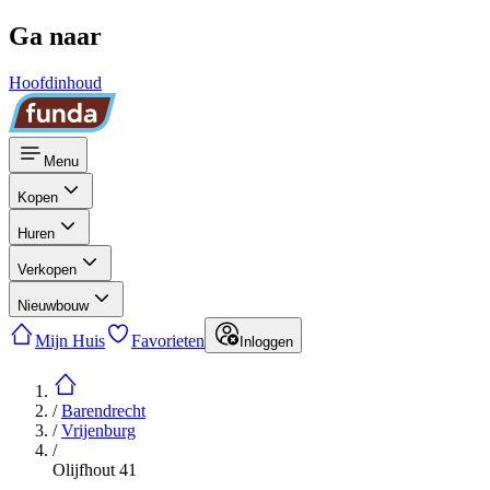
Ga naar
Hoofdinhoud
Menu
Kopen
Huren
Verkopen
Nieuwbouw
Mijn Huis
Favorieten
Inloggen
/
Barendrecht
/
Vrijenburg
/
Olijfhout 41