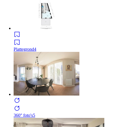
Plattegrond
4
360° foto's
5