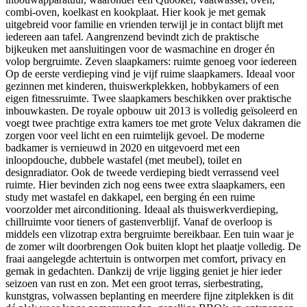
combi-oven, koelkast en kookplaat. Hier kook je met gemak
uitgebreid voor familie en vrienden terwijl je in contact blijft met
iedereen aan tafel. Aangrenzend bevindt zich de praktische
bijkeuken met aansluitingen voor de wasmachine en droger én
volop bergruimte. Zeven slaapkamers: ruimte genoeg voor iedereen
Op de eerste verdieping vind je vijf ruime slaapkamers. Ideaal voor
gezinnen met kinderen, thuiswerkplekken, hobbykamers of een
eigen fitnessruimte. Twee slaapkamers beschikken over praktische
inbouwkasten. De royale opbouw uit 2013 is volledig geïsoleerd en
voegt twee prachtige extra kamers toe met grote Velux dakramen die
zorgen voor veel licht en een ruimtelijk gevoel. De moderne
badkamer is vernieuwd in 2020 en uitgevoerd met een
inloopdouche, dubbele wastafel (met meubel), toilet en
designradiator. Ook de tweede verdieping biedt verrassend veel
ruimte. Hier bevinden zich nog eens twee extra slaapkamers, een
study met wastafel en dakkapel, een berging én een ruime
voorzolder met airconditioning. Ideaal als thuiswerkverdieping,
chillruimte voor tieners of gastenverblijf. Vanaf de overloop is
middels een vlizotrap extra bergruimte bereikbaar. Een tuin waar je
de zomer wilt doorbrengen Ook buiten klopt het plaatje volledig. De
fraai aangelegde achtertuin is ontworpen met comfort, privacy en
gemak in gedachten. Dankzij de vrije ligging geniet je hier ieder
seizoen van rust en zon. Met een groot terras, sierbestrating,
kunstgras, volwassen beplanting en meerdere fijne zitplekken is dit