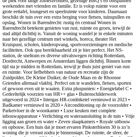
dé plek voor lange zomeravonden, gezellige BBQ’s en ontspannen
weekenden met vrienden en familie. Er is volop ruimte voor een
grote eettafel, loungeset en speelruimte voor kinderen. Daarnaast
beschikt de tuin over een extra berging voor fietsen, tuinspullen en
opslag. Wonen in Barendrecht: rustig én centraal Wonen in
Barendrecht betekent genieten van rust, ruimte en groen, terwijl de
stad altijd dichtbij is. Vanuit de woning wandel je in enkele minuten
naar het gezellige centrum met winkels, horeca, theater Het
Kruispunt, scholen, kinderopvang, sportvoorzieningen en medische
faciliteiten. Ook qua bereikbaarheid zit je hier perfect. Het NS-
station, de sneltram en diverse uitvalswegen richting Rotterdam,
Dordrecht, Antwerpen en Amsterdam liggen dichtbij. Binnen korte
tijd sta je midden in Rotterdam, terwijl je thuis juist geniet van rust
en ruimte. Voor liefhebbers van natuur en recreatie zijn de
Zuidpolder, De Kleine Duiker, de Oude Maas en de Rhoonse
Grienden allemaal vlakbij. Perfect om te wandelen, fietsen, sporten
of gewoon even uit te waaien. Extra pluspunten: • Energielabel C •
Gedeeltelijk voorzien van HR++ glas • Buitenschilderwerk
uitgevoerd in 2024 • Intergas HR-combiketel vernieuwd in 2023 •
Badkamer vernieuwd in 2020 • Airconditioning op de voorzolder •
Parketvloer in de woonkamer • Luxe keuken met complete
inbouwapparatuur • Verlichting en wateraansluiting in de tuin • Vrije
ligging aan groen en water • Zeven slaapkamers • Royale uitbouw
en opbouw. Een huis dat je moet ervaren Pinksterbloem 30 is zo’n
woning die je verrast zodra je binnenstapt. De ruimte, de sfeer, de