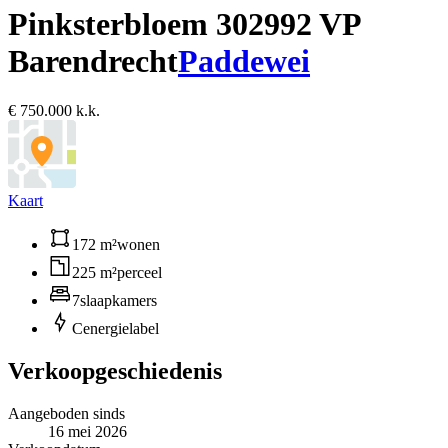
Pinksterbloem 30
2992 VP
Barendrecht
Paddewei
€ 750.000 k.k.
Kaart
172 m²
wonen
225 m²
perceel
7
slaapkamers
C
energielabel
Verkoopgeschiedenis
Aangeboden sinds
16 mei 2026