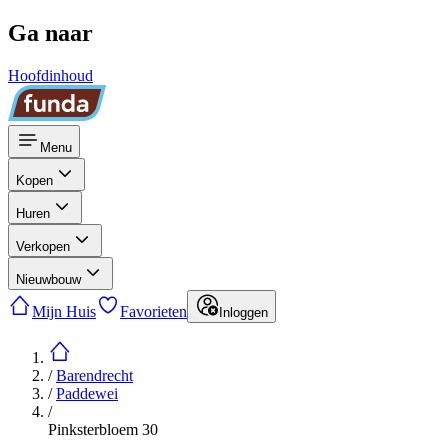
Ga naar
Hoofdinhoud
Menu
Kopen
Huren
Verkopen
Nieuwbouw
Mijn Huis
Favorieten
Inloggen
/
Barendrecht
/
Paddewei
/
Pinksterbloem 30