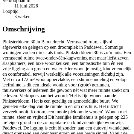
Verkoopdatum
11 juni 2026
Looptijd
3 weken
Omschrijving
Pinksterbloem 30 in Barendrecht. Verrassend ruim, stijlvol
afgewerkt en gelegen op een droomplek in Paddewei. Sommige
woningen voelen direct als thuis. Pinksterbloem 30 is zo’n huis. Een
verrassend ruime twee-onder-één-kapwoning met maar liefst zeven
slaapkamers, een luxe woonkeuken, een fantastische tuin én een
vrije ligging aan groen en water. Hier woon je rustig, kindvriendelijk
en comfortabel, terwijl werkelijk alle voorzieningen dichtbij zijn.
Met circa 172 m² woonoppervlakte, een slimme indeling en volop
leefruimte is dit een ideale woning voor (grote) gezinnen,
thuiswerkers of iedereen die gewoon nét wat meer ruimte zoekt om
te leven. Verkopers aan het woord: 'Het is fijn wonen aan de
Pinksterbloem. Het is een gezellig en gemoedelijke buurt. We
genieten elke dag van de ruimte in en om ons huis. Het uitzicht
verveelt nooit. Kortom, een mooie plek om te wonen'. Wonen met
ruimte, sfeer en vrijheid Dit heerlijke familiehuis is gelegen op 225
m² eigen grond in de zo populaire en kindvriendelijke woonwijk
Paddewei. De ligging is echt bijzonder: aan een autovrij wandelpad,
direct grenzend aan openbaar groen en een brede singel. Vanuit de