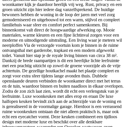
woonkamer kijk je daardoor heerlijk vrij weg. Rust, privacy en een
groen uitzicht zijn hier iedere dag vanzelfsprekend. De huidige
bewoners hebben de woning in de loop der jaren met veel zorg
gemoderniseerd en uitgebouwd tot een warm, stijlvol en compleet
familiehuis waar sfeer en comfort perfect samenkomen. Bij
binnenkomst valt direct de hoogwaardige afwerking op. Mooie
materialen, warme kleuren en een fijne lichtinval zorgen voor een
moderne en uitnodigende uitstraling. Een living waar je meteen wil
neerploffen Via de verzorgde voortuin kom je binnen in de ruime
ontvangsthal met garderobe, trapkast en een modern afgewerkt
toilet. Vanuit hier stap je de royale living binnen van circa 38 m².
Dankzij de brede raampartijen is dit een heerlijke lichte leefruimte
met een prachtig uitzicht op zowel de groene voorzijde als de vrije
achtertuin. De gezellige houtkachel maakt het plaatje compleet en
zorgt voor extra sfeer tijdens lange avonden thuis. Dubbele
openslaande deuren verbinden de woonkamer direct met het terras
en de tuin, waardoor binnen en buiten naadloos in elkaar overlopen.
Zodra de zon zich laat zien, wordt dit echt een verlengstuk van je
leefruimte. Luxe woonkeuken met alles erop en eraan De luxe
halfopen keuken bevindt zich aan de achterzijde van de woning en
is gerealiseerd in de voormalige garage. Hierdoor is een verrassend
ruime woonkeuken ontstaan die niet alleen praktisch is, maar ook
echt een eyecatcher vormt. Deze keuken combineert een tijdloos
design met moderne luxe en beschikt over alle denkbare
inbouwapparatuur, waaronder een Quooker, vaatwasser, oven,