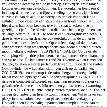
valt direct de lichtheid van de kamer op. Dankzij de grote ramen
komt er een zee aan daglicht binnen. De woonkamer heeft een Z-
indeling, daarmee is er een fijne verdeling tussen een zithoek met
televisie en aan de aan de achterzijde is er plek voor een lange
eettafel. Op de vloer ligt een stijlvolle eiken houten vloer. KOKEN
Ideaal zo'n half open keuken, terwijl je staat te koken klets je
gezellig met je familie of vrienden die plaats hebben genomen aan
de lange eettafel. SERRE De serre is een verlengstuk van het huis,
deze is verwarmd en daarmee ook geschikt om in de winter te
gebruiken als extra leefvertrek. Op een lente dag zal de pui van de
serre waarschijnlijk wagenwijd openstaan, zodat binnen en buiten
mooi in elkaar overlopen. SLAPEN EN BADEN Op de eerste
verdieping vind je drie prima bemeten slaapkamers, de badkamer en
een vaste kast. De badkamer is rond 2011 vernieuwd en is met een
douche, toilet en wastafel perfect om fris en fruitig de dag te starten.
Ook bevinden de witgoedaansluitingen zich op de badkamer.
ZOLDER Via een vlizotrap is de ruime bergzolder toegankelijk.
Ideaal voor het opbergen van al je seizoensspullen. GARAGE De
garage is compleet geïsoleerd, een paar jaar geleden voorzien van
geïsoleerde deuren en beschikt over een gootsteen en verwarming.
BUITENLEVEN De lente lacht je buiten tegemoet, de tuin is op het
zuiden georiënteerd en heerlijk zonnig te noemen. Wil je liever een
plekje in de schaduw, neem dan plaats onder de overkapping.
Hoewel er een kleinschalig appartementencomplex grenst aan de