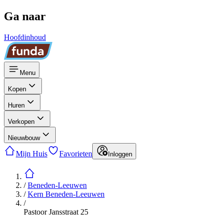
Ga naar
Hoofdinhoud
Menu
Kopen
Huren
Verkopen
Nieuwbouw
Mijn Huis
Favorieten
Inloggen
/
Beneden-Leeuwen
/
Kern Beneden-Leeuwen
/
Pastoor Jansstraat 25