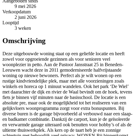
Aangeboden sinds
9 mei 2026
Verkoopdatum
2 juni 2026
Looptijd
3 weken
Omschrijving
Deze uitgebouwde woning staat op een geliefde locatie en heeft
zowel voor opgroeiende gezinnen als voor senioren veel
woonplezier in petto. Aan de Pastoor Jansstraat 25 in Beneden-
Leeuwen wacht deze in 2011 gemoderniseerde halfvrijstaande
woning op nieuwe bewoners. Perfect als je wilt wonen op een
rustige kindvriendelijke plek, maar met alle voorzieningen zoals
winkels en horeca op 1 minuut wandelen. Ook het park ‘De Wiel’
met daarachter de dijk en rivier de Waal bevindt om de hoek, tevens
fiets je binnen vijf minuten naar de basisschool. De locatie is een
absolute pre, maar ook de mogelijkheid tot het realiseren van een
gelijkvloers woonprogramma zorgt voor extra bonuspunten. Bij
diverse buren is de garage bijvoorbeeld al verbouwd naar een slaap-
en badkamer combinatie. Dankzij de carport, kun je de geïsoleerde
en verwarmde garage uiteraard ook benutten voor hobby’s of als de
ultieme thuiswerkplek. Als kers op de taart heb je een zonnige
achtertuin met behoorlijk veel privacy. WONEN Bij binnenkomst