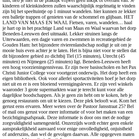
tuin, heb je hier in de praktijk vrijwel geen inkijk of overlast van. Je
kinderen of kleinkinderen zullen waarschijnlijk regelmatig te vinden
zijn bij het speeltuintje op 1 minuut wandelen. hier kunnen ze lekker
een balletje trappen of genieten van de schommel en glijbaan. HET
LAND VAN MAAS EN WAAL Fietsen, varen, wandelen… haal
je hart op in het prachtige Land van Maas en Waal waarvan het dorp
Beneden-Leeuwen deel uitmaakt. Lekker struinen langs de
Uiterwaarden, een dagje varen en zwemmen in recreatiegebied de
Gouden Ham: het bijzondere rivierenlandschap nodigt je uit om je
mooie huis even achter je te laten. Het is bijna niet voor te stellen dat
dit bijzondere gebied zo dichtbij Tiel (15 minuten), Utrecht (45
minuten) en Nijmegen (25 minuten) ligt. Beneden-Leeuwen heeft
een hoog voorzieningenniveau. Er zijn twee basisscholen en het Pax
Christi Junior College voor voortgezet onderwijs. Het dorp heeft een
eigen bibliotheek. Ook voor allerlei sportactiviteiten hoef je het dorp
niet uit en er is een bloeiend verenigingsleven. Er zijn veel winkels
waaronder 3 grote supermarkten waar je terecht kunt voor alle
dagelijkse boodschappen. Als je geen zin hebt om te koken, heb je
genoeg restaurants om uit te kiezen. Deze plek belooft wat. Kom het
gerust eens ervaren. Meer weten over de Pastoor Jansstraat 25? Bel
of mail ons gerust voor meer informatie of voor het maken van een
bezichtigingsafspraak. Deze informatie is door ons met de nodige
zorgvuldigheid samengesteld. Onzerzijds wordt echter geen enkele
aansprakelijkheid aanvaard voor enige onvolledigheid, onjuistheid
of anderszins, dan wel de gevolgen daarvan. Alle opgegeven maten