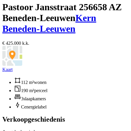
Pastoor Jansstraat 25
6658 AZ
Beneden-Leeuwen
Kern
Beneden-Leeuwen
€ 425.000 k.k.
Kaart
112 m²
wonen
190 m²
perceel
3
slaapkamers
C
energielabel
Verkoopgeschiedenis