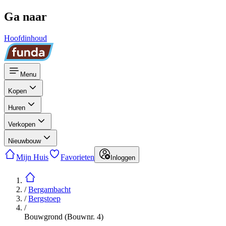
Ga naar
Hoofdinhoud
Menu
Kopen
Huren
Verkopen
Nieuwbouw
Mijn Huis
Favorieten
Inloggen
/
Bergambacht
/
Bergstoep
/
Bouwgrond (Bouwnr. 4)