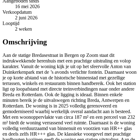
Aangeboden sinds
16 mei 2026
Verkoopdatum
2 juni 2026
Looptijd
2 weken
Omschrijving
Aan de statige Bredasestraat in Bergen op Zoom staat dit
indrukwekkende herenhuis met een prachtige uitstraling en volop
karakter. Vanuit de woning kijk je uit op het sfeervolle Anton van
Duinkerkenpark met de ’s avonds verlichte fontein. Daarnaast woon
je op korte afstand van de historische binnenstad met gezellige
terrassen, winkels en restaurants binnen handbereik. Ook het station
ligt op loopafstand met directe treinverbindingen naar onder andere
Breda en Rotterdam. Ook de ligging is ideaal. Binnen enkele
minuten bereik je de uitvalswegen richting Breda, Antwerpen en
Rotterdam. De woning is in 2025 volledig gerenoveerd en
gemoderniseerd waarbij werkelijk overal aandacht aan is besteed.
Met een woonoppervlakte van circa 187 m² en een perceel van 232
m² biedt de woning verrassend veel ruimte. Daarnaast is de woning
volledig verduurzaamd van binnenuit en voorzien van HR++ glas
en deels zelfs HR+++ glas. De klassieke voorgevel met prachtige
hardhouten kozijnen geeft de woning een statige uitstraling. Aan de