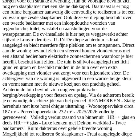
zorgen voor een strakke afwerking. Aan de voorzijde bevindt zich
nog een slaapkamer met een kleine dakkapel. Daarnaast is er nog
een ruime bergkamer aanwezig die eenvoudig te realiseren is tot een
volwaardige zesde slaapkamer. Ook deze verdieping beschikt over
een tweede badkamer met een inloopdouche voorzien van
regendouche, toilet, wastafel en aansluitingen voor de
wasapparatuur. De cv-installatie is hier netjes weggewerkt achter
stijlvolle Louvre deurtjes. TUIN De diepe achtertuin is fraai
aangelegd en biedt meerdere fijne plekken om te ontspannen. Direct
aan de woning bevindt zich een sfeervol houten vlonderterras met
een afstand bedienbare elektrische zonneschermen waardoor je hier
heerlijk beschut kunt zitten. De tuin is stijlvol aangelegd met licht
grind en groen en beschikt midden in de tuin over een extra
overkapping met vlonder wat zorgt voor een bijzondere sfeer. De
achtergevel van de woning is uitgevoerd in een warme beige kleur
en vormt samen met de nieuwe kozijnen een prachtig geheel.
Achterin de tuin bevindt zich nog een praktische
berging/overkapping voor fietsen en opslag. Via de achterom bereik
je eenvoudig de achterzijde van het perceel. KENMERKEN - Statig
herenhuis met luxe hotel chique uitstraling - Woonoppervlakte circa
187 m² - Perceeloppervlakte 232 m² - 2025/2026 volledig
gerenoveerd - Volledig verduurzaamd van binnenuit - HR++ glas en
deels HR+++ glas - Luxe keuken met Dekton werkblad - Twee
badkamers - Ruim dakterras over gehele breedte woning -
Mogelijkheid tot realiseren 6e slaapkamer - Fraai aangelegde diepe