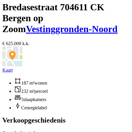
Bredasestraat 70
4611 CK
Bergen op
Zoom
Vestinggronden-Noord
€ 625.000 k.k.
Kaart
187 m²
wonen
232 m²
perceel
5
slaapkamers
C
energielabel
Verkoopgeschiedenis