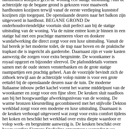
achterzijde op de begane grond is gekozen voor maatwerk
hardhouten kozijnen terwijl vanaf de eerste verdieping kunststof
kozijnen zijn toegepast. De openslaande deuren naar het balkon zijn
uitgevoerd in hardhout. BEGANE GROND De
onderhoudsvriendelijke voortuin sluit perfect aan bij de statige
uitstraling van de woning. Via de ruime entree kom je binnen in een
statige hal met een prachtige marmeren vloer en donkere
wandafwerking die direct zorgt voor een luxe uitstraling. Vanuit de
hal bereik je het moderne toilet, de trap naar boven en de praktische
trapkast die is ingericht als garderobe. Daarnaast zijn er vaste kasten
aanwezig die zorgen voor extra bergruimte. De woonkamer is
royaal opgezet en bijzonder sfeervol. De plafonddetails vormen
samen met de oude stenen vensterbanken en de grote statige
raampartijen een prachtig geheel. Aan de voorzijde bevindt zich de
zithoek terwijl aan de achterzijde volop ruimte is voor een grote
eettafel bij de openslaande deuren naar de tuin. De moderne
Italiaanse inbouw pellet kachel vormt het warme middelpunt van de
woonkamer en zorgt voor een fijne sfeer. De keuken sluit naadloos
aan bij het hoogwaardige afwerkingsniveau van de woning. De
warme bronzen kleurstelling gecombineerd met het stijlvolle Dekton
werkblad zorgt voor een moderne en luxe uitstraling. Daarnaast is
de keuken verhoogd uitgevoerd wat zorgt voor extra comfort tijdens
het koken en beschikt het werkblad over extra diepte waardoor er
volop werk- en bergruimte aanwezig is. De keuken beschikt over