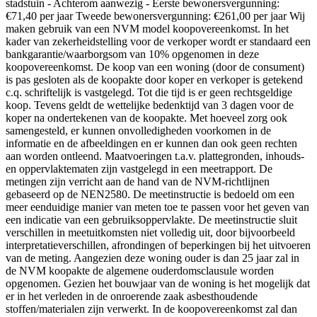
stadstuin - Achterom aanwezig - Eerste bewonersvergunning:
€71,40 per jaar Tweede bewonersvergunning: €261,00 per jaar Wij
maken gebruik van een NVM model koopovereenkomst. In het
kader van zekerheidstelling voor de verkoper wordt er standaard een
bankgarantie/waarborgsom van 10% opgenomen in deze
koopovereenkomst. De koop van een woning (door de consument)
is pas gesloten als de koopakte door koper en verkoper is getekend
c.q. schriftelijk is vastgelegd. Tot die tijd is er geen rechtsgeldige
koop. Tevens geldt de wettelijke bedenktijd van 3 dagen voor de
koper na ondertekenen van de koopakte. Met hoeveel zorg ook
samengesteld, er kunnen onvolledigheden voorkomen in de
informatie en de afbeeldingen en er kunnen dan ook geen rechten
aan worden ontleend. Maatvoeringen t.a.v. plattegronden, inhouds-
en oppervlaktematen zijn vastgelegd in een meetrapport. De
metingen zijn verricht aan de hand van de NVM-richtlijnen
gebaseerd op de NEN2580. De meetinstructie is bedoeld om een
meer eenduidige manier van meten toe te passen voor het geven van
een indicatie van een gebruiksoppervlakte. De meetinstructie sluit
verschillen in meetuitkomsten niet volledig uit, door bijvoorbeeld
interpretatieverschillen, afrondingen of beperkingen bij het uitvoeren
van de meting. Aangezien deze woning ouder is dan 25 jaar zal in
de NVM koopakte de algemene ouderdomsclausule worden
opgenomen. Gezien het bouwjaar van de woning is het mogelijk dat
er in het verleden in de onroerende zaak asbesthoudende
stoffen/materialen zijn verwerkt. In de koopovereenkomst zal dan