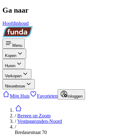
Ga naar
Hoofdinhoud
Menu
Kopen
Huren
Verkopen
Nieuwbouw
Mijn Huis
Favorieten
Inloggen
/
Bergen op Zoom
/
Vestinggronden-Noord
/
Bredasestraat 70