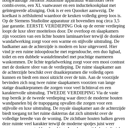
hoogwaardige Siemens Studioline apparatuur waaronder twee
combi-ovens, een XL vaatwasser en een inductiekookplaat met
geïntegreerde afzuiging. Ook is er een Quooker aanwezig. De
koelkast is zelfsluitend waardoor de keuken volledig greep loos is.
Op de Siemens Studioline apparatuur zit bovendien nog circa 3,5
jaar garantie. EERSTE VERDIEPING Ook op de eerste verdieping
loopt de luxe sfeer moeiteloos door. De overloop en slaapkamers
zijn voorzien van een lichte houten laminaatvloer terwijl de donkere
wandafwerking zorgt voor een warme en stijlvolle uitstraling. De
badkamer aan de achterzijde is modern en luxe uitgevoerd. Hier
vind je een ruime inloopdouche met regendouche, een duo ligbad,
toilet en een dubbele wastafelmeubel met prachtige marmeren
waskommen. De lichte tegelafwerking zorgt voor een mooi contrast
met de donkere sfeer van de verdieping. De ruime slaapkamer aan
de achterzijde beschikt over draaikiepramen die volledig open
kunnen en biedt een mooi uitzicht over de tuin. Aan de voorzijde
bevinden zich nog twee ruime slaapkamers voorzien van lange
statige draaikiepramen die zorgen voor veel lichtinval en een
karaktervolle uitstraling. TWEEDE VERDIEPING Via de vaste
trap bereik je de tweede verdieping waar direct de moderne houten
wandpanelen bij de trapopgang opvallen die zorgen voor een
stijlvolle en luxe uitstraling. De royale slaapkamer aan de achterzijde
biedt toegang tot het ruime dakterras dat zich uitstrekt over de
volledige breedte van de woning. De zichtbare houten balken geven
deze ruimte veel karakter terwijl de moderne spotjes juist weer