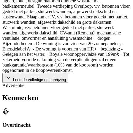
ligbad, toilet, designradiator en dubbele wastafel met
badkamermeubel. Tweede verdieping Overloop, v.v. betonnen vloer
gedekt met parket, stucwerk wanden, afgewerkt dakschild en
kastenwand. Slaapkamer IV, v.v. betonnen vloer gedekt met parket,
stucwerk wanden, afgewerkt dakschild en grote dakramen.
Wasruimte, v.v. betonnen vloer gedekt met parket, stucwerk
wanden, afgewerkt dakschild, CV-unit (Remeha), mechanische
ventilatie, omvormer en aansluiting wasmachine + droger.
Bijzonderheden - De woning is voorzien van 20 zonnepanelen; -
Energielabel A; - De woning is voorzien van HR++ beglazing; -
Gelegen aan het water; - Royale woonoppervlakte van 199m²; - Tot
zekerheid voor de nakoming van de verplichtingen zal er een
bankgarantie/waarborgsom (10% van de koopsom) worden
opgenomen in de koopovereenkomst.
Lees de volledige omschrijving
Advertentie
Kenmerken
Overdracht