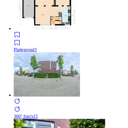
Plattegrond
3
360° foto's
15