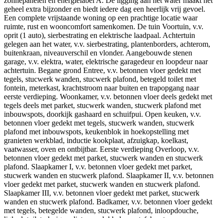
zonnepanelen en energielabel A. De ligging aan het water maakt het
geheel extra bijzonder en biedt iedere dag een heerlijk vrij gevoel.
Een complete vrijstaande woning op een prachtige locatie waar
ruimte, rust en wooncomfort samenkomen. De tuin Voortuin, v.v.
oprit (1 auto), sierbestrating en elektrische laadpaal. Achtertuin
gelegen aan het water, v.v. sierbestrating, plantenborders, achterom,
buitenkraan, niveauverschil en vlonder. Aangebouwde stenen
garage, v.v. elektra, water, elektrische garagedeur en loopdeur naar
achtertuin. Begane grond Entree, v.v. betonnen vloer gedekt met
tegels, stucwerk wanden, stucwerk plafond, betegeld toilet met
fontein, meterkast, krachtstroom naar buiten en trapopgang naar
eerste verdieping. Woonkamer, v.v. betonnen vloer deels gedekt met
tegels deels met parket, stucwerk wanden, stucwerk plafond met
inbouwspots, doorkijk gashaard en schuifpui. Open keuken, v.v.
betonnen vloer gedekt met tegels, stucwerk wanden, stucwerk
plafond met inbouwspots, keukenblok in hoekopstelling met
granieten werkblad, inductie kookplaat, afzuigkap, koelkast,
vaatwasser, oven en ontbijtbar. Eerste verdieping Overloop, v.v.
betonnen vloer gedekt met parket, stucwerk wanden en stucwerk
plafond. Slaapkamer I, v.v. betonnen vloer gedekt met parket,
stucwerk wanden en stucwerk plafond. Slaapkamer II, v.v. betonnen
vloer gedekt met parket, stucwerk wanden en stucwerk plafond.
Slaapkamer III, v.v. betonnen vloer gedekt met parket, stucwerk
wanden en stucwerk plafond. Badkamer, v.v. betonnen vloer gedekt
met tegels, betegelde wanden, stucwerk plafond, inloopdouche,