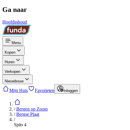
Ga naar
Hoofdinhoud
Menu
Kopen
Huren
Verkopen
Nieuwbouw
Mijn Huis
Favorieten
Inloggen
/
Bergen op Zoom
/
Bergse Plaat
/
Spits 4