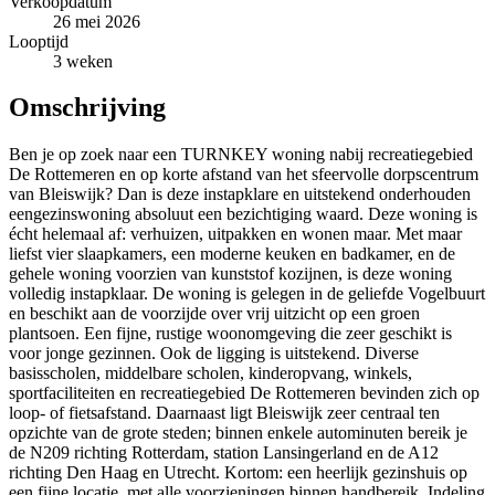
Verkoopdatum
26 mei 2026
Looptijd
3 weken
Omschrijving
Ben je op zoek naar een TURNKEY woning nabij recreatiegebied
De Rottemeren en op korte afstand van het sfeervolle dorpscentrum
van Bleiswijk? Dan is deze instapklare en uitstekend onderhouden
eengezinswoning absoluut een bezichtiging waard. Deze woning is
écht helemaal af: verhuizen, uitpakken en wonen maar. Met maar
liefst vier slaapkamers, een moderne keuken en badkamer, en de
gehele woning voorzien van kunststof kozijnen, is deze woning
volledig instapklaar. De woning is gelegen in de geliefde Vogelbuurt
en beschikt aan de voorzijde over vrij uitzicht op een groen
plantsoen. Een fijne, rustige woonomgeving die zeer geschikt is
voor jonge gezinnen. Ook de ligging is uitstekend. Diverse
basisscholen, middelbare scholen, kinderopvang, winkels,
sportfaciliteiten en recreatiegebied De Rottemeren bevinden zich op
loop- of fietsafstand. Daarnaast ligt Bleiswijk zeer centraal ten
opzichte van de grote steden; binnen enkele autominuten bereik je
de N209 richting Rotterdam, station Lansingerland en de A12
richting Den Haag en Utrecht. Kortom: een heerlijk gezinshuis op
een fijne locatie, met alle voorzieningen binnen handbereik. Indeling