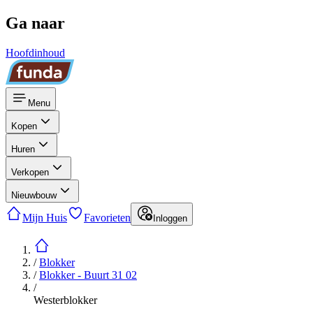
Ga naar
Hoofdinhoud
Menu
Kopen
Huren
Verkopen
Nieuwbouw
Mijn Huis
Favorieten
Inloggen
/
Blokker
/
Blokker - Buurt 31 02
/
Westerblokker