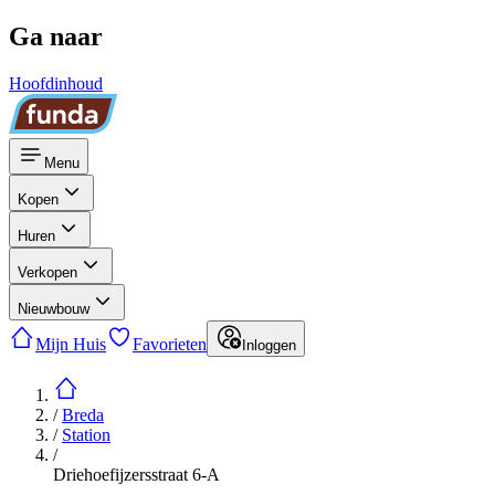
Ga naar
Hoofdinhoud
Menu
Kopen
Huren
Verkopen
Nieuwbouw
Mijn Huis
Favorieten
Inloggen
/
Breda
/
Station
/
Driehoefijzersstraat 6-A