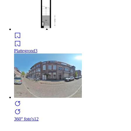
Plattegrond
3
360° foto's
12