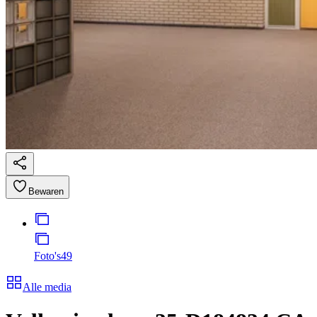
Bewaren
Foto's
49
Alle media