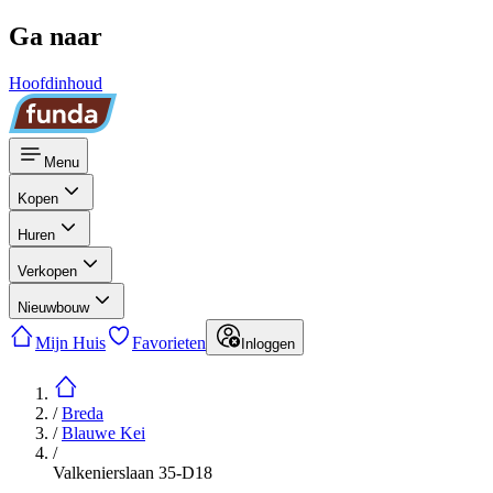
Ga naar
Hoofdinhoud
Menu
Kopen
Huren
Verkopen
Nieuwbouw
Mijn Huis
Favorieten
Inloggen
/
Breda
/
Blauwe Kei
/
Valkenierslaan 35-D18