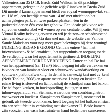
Valkenierslaan 35 D 18, Breda Zuid Welkom in dit prachtige
appartement, gelegen in de geliefde wijk Ginneken in Breda Zuid.
Dit mooie 3-kamerappartement biedt een royaal woonoppervlak van
ca. 118 m², een heerlijk terras van 14 m² met uitzicht op het
achtergelegen park, en twee parkeerplaatsen: één in de
parkeerkelder en één voor het gebouw. Een ideale plek voor wie
stijlvol en comfortabel wil wonen op een centrale locatie. Wil jij een
Virtual Reality beleving ervaren en wil je de zon- en schaduwstand
zien van deze woning? Ga dan snel naar de website van Van der
Sande Makelaars voor nog meer gave belevingen bij deze woning!
INDELING BEGANE GROND Centrale entree / hal, met
brievenbussen- & bellentableau, het trappenhuis en toegang tot de
3e verdieping waar het appartement is gesitueerd. INDELING
APPARTEMENT DERDE VERDIEPING Entree en hal De hal
van het appartement (ca. 11 m²) biedt toegang tot alle vertrekken en
is voorzien van laminaat vloer en schuurwerk wandafwerking en
spuitwerk plafondafwerking. In de hal is aanwezig kast met cv-ketel
(Nefit Topline, 2008) en aparte meterkast. Living en keuken De
ruime living is sfeervol en licht dankzij de schuifpui naar het balkon.
De halfopen keuken, in hoekopstelling, is uitgerust met
inbouwapparatuur van Siemens, waaronder een combimagnetron,
vaatwasser en koelkast. Slaapkamers Slaapkamer I, momenteel in
gebruik als tweede woonkamer, heeft toegang tot het balkon en staat
via een schuifdeur in verbinding met slaapkamer II. Beide kamers
zijn voorzien van vaste kastruimte en hand bedienbare sunscreens.