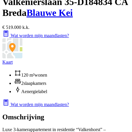
Valkenierslaan 35-D18
4834 CA
Breda
Blauwe Kei
€ 519.000 k.k.
Wat worden mijn maandlasten?
Kaart
120 m²
wonen
2
slaapkamers
A
energielabel
Wat worden mijn maandlasten?
Omschrijving
Luxe 3-kamerappartement in residentie “Valkenhorst” –