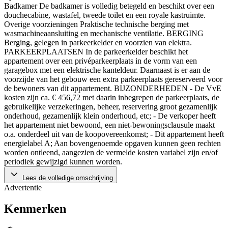
Badkamer De badkamer is volledig betegeld en beschikt over een
douchecabine, wastafel, tweede toilet en een royale kastruimte.
Overige voorzieningen Praktische technische berging met
wasmachineaansluiting en mechanische ventilatie. BERGING
Berging, gelegen in parkeerkelder en voorzien van elektra.
PARKEERPLAATSEN In de parkeerkelder beschikt het
appartement over een privéparkeerplaats in de vorm van een
garagebox met een elektrische kanteldeur. Daarnaast is er aan de
voorzijde van het gebouw een extra parkeerplaats gereserveerd voor
de bewoners van dit appartement. BIJZONDERHEDEN - De VvE
kosten zijn ca. € 456,72 met daarin inbegrepen de parkeerplaats, de
gebruikelijke verzekeringen, beheer, reservering groot gezamenlijk
onderhoud, gezamenlijk klein onderhoud, etc; - De verkoper heeft
het appartement niet bewoond, een niet-bewoningsclausule maakt
o.a. onderdeel uit van de koopovereenkomst; - Dit appartement heeft
energielabel A; Aan bovengenoemde opgaven kunnen geen rechten
worden ontleend, aangezien de vermelde kosten variabel zijn en/of
periodiek gewijzigd kunnen worden.
Lees de volledige omschrijving
Advertentie
Kenmerken