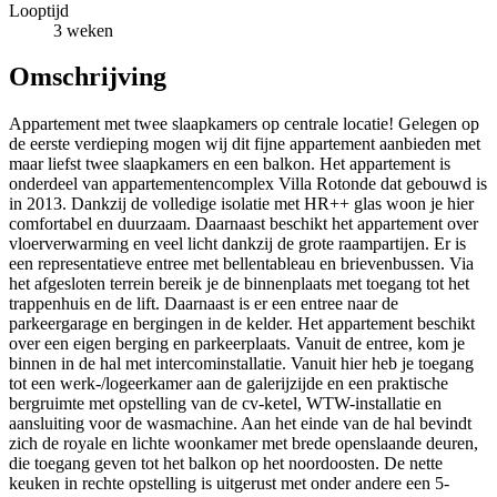
Looptijd
3 weken
Omschrijving
Appartement met twee slaapkamers op centrale locatie! Gelegen op
de eerste verdieping mogen wij dit fijne appartement aanbieden met
maar liefst twee slaapkamers en een balkon. Het appartement is
onderdeel van appartementencomplex Villa Rotonde dat gebouwd is
in 2013. Dankzij de volledige isolatie met HR++ glas woon je hier
comfortabel en duurzaam. Daarnaast beschikt het appartement over
vloerverwarming en veel licht dankzij de grote raampartijen. Er is
een representatieve entree met bellentableau en brievenbussen. Via
het afgesloten terrein bereik je de binnenplaats met toegang tot het
trappenhuis en de lift. Daarnaast is er een entree naar de
parkeergarage en bergingen in de kelder. Het appartement beschikt
over een eigen berging en parkeerplaats. Vanuit de entree, kom je
binnen in de hal met intercominstallatie. Vanuit hier heb je toegang
tot een werk-/logeerkamer aan de galerijzijde en een praktische
bergruimte met opstelling van de cv-ketel, WTW-installatie en
aansluiting voor de wasmachine. Aan het einde van de hal bevindt
zich de royale en lichte woonkamer met brede openslaande deuren,
die toegang geven tot het balkon op het noordoosten. De nette
keuken in rechte opstelling is uitgerust met onder andere een 5-