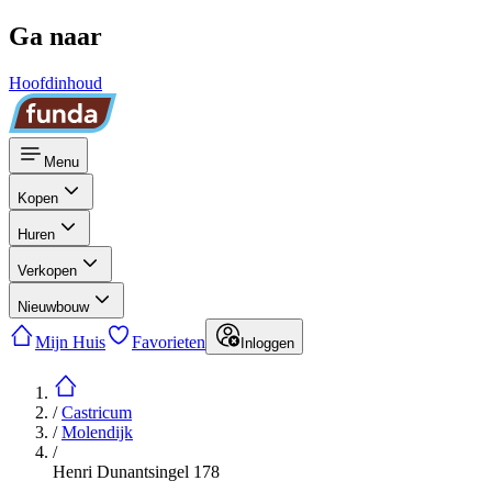
Ga naar
Hoofdinhoud
Menu
Kopen
Huren
Verkopen
Nieuwbouw
Mijn Huis
Favorieten
Inloggen
/
Castricum
/
Molendijk
/
Henri Dunantsingel 178