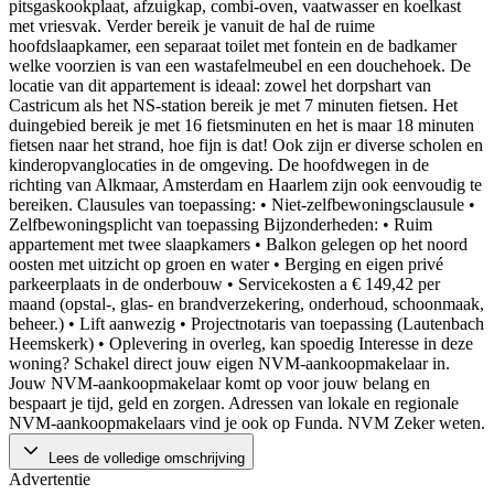
pitsgaskookplaat, afzuigkap, combi-oven, vaatwasser en koelkast
met vriesvak. Verder bereik je vanuit de hal de ruime
hoofdslaapkamer, een separaat toilet met fontein en de badkamer
welke voorzien is van een wastafelmeubel en een douchehoek. De
locatie van dit appartement is ideaal: zowel het dorpshart van
Castricum als het NS-station bereik je met 7 minuten fietsen. Het
duingebied bereik je met 16 fietsminuten en het is maar 18 minuten
fietsen naar het strand, hoe fijn is dat! Ook zijn er diverse scholen en
kinderopvanglocaties in de omgeving. De hoofdwegen in de
richting van Alkmaar, Amsterdam en Haarlem zijn ook eenvoudig te
bereiken. Clausules van toepassing: • Niet-zelfbewoningsclausule •
Zelfbewoningsplicht van toepassing Bijzonderheden: • Ruim
appartement met twee slaapkamers • Balkon gelegen op het noord
oosten met uitzicht op groen en water • Berging en eigen privé
parkeerplaats in de onderbouw • Servicekosten a € 149,42 per
maand (opstal-, glas- en brandverzekering, onderhoud, schoonmaak,
beheer.) • Lift aanwezig • Projectnotaris van toepassing (Lautenbach
Heemskerk) • Oplevering in overleg, kan spoedig Interesse in deze
woning? Schakel direct jouw eigen NVM-aankoopmakelaar in.
Jouw NVM-aankoopmakelaar komt op voor jouw belang en
bespaart je tijd, geld en zorgen. Adressen van lokale en regionale
NVM-aankoopmakelaars vind je ook op Funda. NVM Zeker weten.
Lees de volledige omschrijving
Advertentie