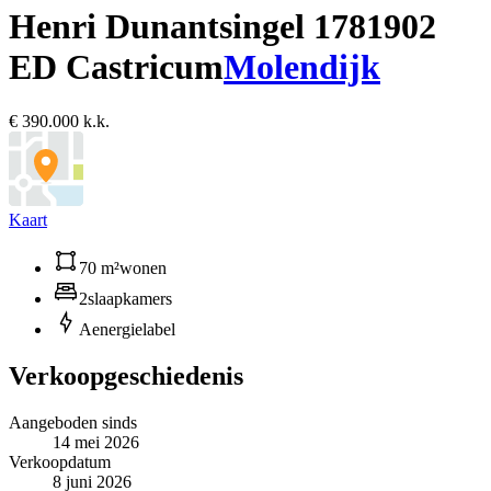
Henri Dunantsingel 178
1902
ED Castricum
Molendijk
€ 390.000 k.k.
Kaart
70 m²
wonen
2
slaapkamers
A
energielabel
Verkoopgeschiedenis
Aangeboden sinds
14 mei 2026
Verkoopdatum
8 juni 2026