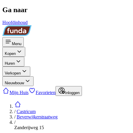
Ga naar
Hoofdinhoud
Menu
Kopen
Huren
Verkopen
Nieuwbouw
Mijn Huis
Favorieten
Inloggen
/
Castricum
/
Beverwijkerstraatweg
/
Zanderijweg 15