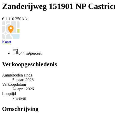
Zanderijweg 15
1901 NP Castri
€ 1.110.250 k.k.
Kaart
644 m²
perceel
Verkoopgeschiedenis
Aangeboden sinds
5 maart 2026
Verkoopdatum
24 april 2026
Looptijd
7 weken
Omschrijving