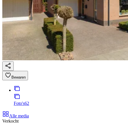
Bewaren
Foto's
62
Alle media
Verkocht