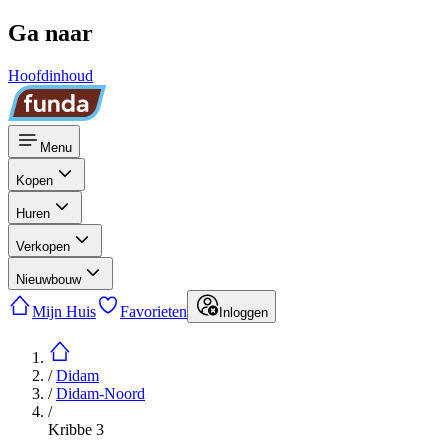
Ga naar
Hoofdinhoud
Menu
Kopen
Huren
Verkopen
Nieuwbouw
Mijn Huis
Favorieten
Inloggen
/
Didam
/
Didam-Noord
/
Kribbe 3