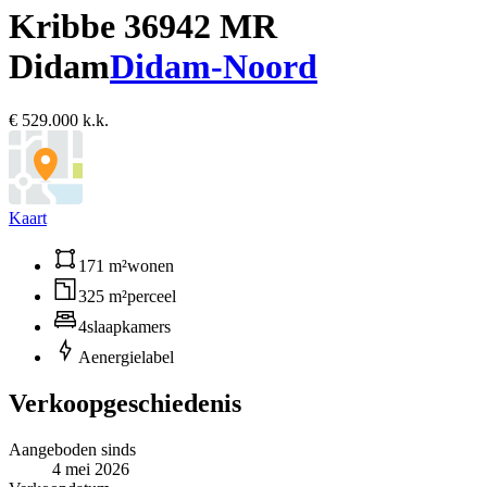
Kribbe 3
6942 MR
Didam
Didam-Noord
€ 529.000 k.k.
Kaart
171 m²
wonen
325 m²
perceel
4
slaapkamers
A
energielabel
Verkoopgeschiedenis
Aangeboden sinds
4 mei 2026