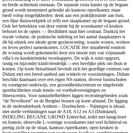
en brede achtertuin ontstaan. De separate extra kamer op de begane
grond wordt momenteel gebruikt als kantoor-/speelkamer, maar
biedt volop mogelijkheden: denk aan een praktijkruimte aan huis,
een fijne thuiswerkplek of zelfs een slaapkamer op de begane grond.
Ook het betrekken van deze ruimte bij de woonkamer of keuken
behoort tot de opties — flexibiliteit staat hier centraal. Dankzij het
royale volume, de praktische indeling en het aantal slaapkamers is
dit bij uitstek een ideale grote gezinswoning, waarin wonen, werken
en leven perfect samenkomen. LOCATIE Het straatbeeld rondom
de woning wordt gekenmerkt door een mooie mix van vrijstaande
villa’s en karakteristieke tweekappers. De wijk is ruim opgezet,
rustig en bijzonder kindvriendelijk —een heerlijke plek om thuis te
komen. Op korte fietsafstand bevindt zich het gezellige centrum van
Didam met een breed aanbod aan winkels en voorzieningen. Didam
beschikt daarnaast over een eigen NS-station, diverse basisscholen
en voortgezet onderwijs, een gezondheidscentrum en uitgebreide
sportfaciliteiten zoals tennis- en voetbalverenigingen en
fitnesscentra. Voor natuurliefhebbers liggen recreatiegebieden zoals
“de Nevelhorst” en de Bergher bossen op korte afstand. De ligging
in de stedendriehoek Arnhem – Doetinchem – Nijmegen is ideaal,
met snelle verbindingen naar de A18, A12 en A3 (Duitsland).
INDELING BEGANE GROND Entree/hal, toilet met hangcloset
en fontein, sfeervolle L-vormige woonkamer met veel lichtinval en
prettig zicht op de straat, kantoor-/speelkamer, open keuken in
hoekopstelling voorzien van vaatwasser, koelkast, combimagnetron,