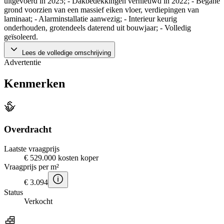
uitgevoerd in 2025; - Dakbedekkingen vernieuwd in 2022; - Begane
grond voorzien van een massief eiken vloer, verdiepingen van
laminaat; - Alarminstallatie aanwezig; - Interieur keurig
onderhouden, grotendeels daterend uit bouwjaar; - Volledig
geïsoleerd.
Lees de volledige omschrijving
Advertentie
Kenmerken
Overdracht
Laatste vraagprijs
€ 529.000 kosten koper
Vraagprijs per m²
€ 3.094
Status
Verkocht