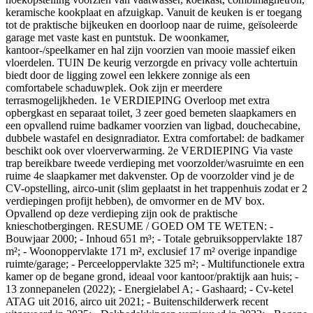
keramische kookplaat en afzuigkap. Vanuit de keuken is er toegang
tot de praktische bijkeuken en doorloop naar de ruime, geïsoleerde
garage met vaste kast en puntstuk. De woonkamer,
kantoor-/speelkamer en hal zijn voorzien van mooie massief eiken
vloerdelen. TUIN De keurig verzorgde en privacy volle achtertuin
biedt door de ligging zowel een lekkere zonnige als een
comfortabele schaduwplek. Ook zijn er meerdere
terrasmogelijkheden. 1e VERDIEPING Overloop met extra
opbergkast en separaat toilet, 3 zeer goed bemeten slaapkamers en
een opvallend ruime badkamer voorzien van ligbad, douchecabine,
dubbele wastafel en designradiator. Extra comfortabel: de badkamer
beschikt ook over vloerverwarming. 2e VERDIEPING Via vaste
trap bereikbare tweede verdieping met voorzolder/wasruimte en een
ruime 4e slaapkamer met dakvenster. Op de voorzolder vind je de
CV-opstelling, airco-unit (slim geplaatst in het trappenhuis zodat er 2
verdiepingen profijt hebben), de omvormer en de MV box.
Opvallend op deze verdieping zijn ook de praktische
knieschotbergingen. RESUME / GOED OM TE WETEN: -
Bouwjaar 2000; - Inhoud 651 m³; - Totale gebruiksoppervlakte 187
m²; - Woonoppervlakte 171 m², exclusief 17 m² overige inpandige
ruimte/garage; - Perceeloppervlakte 325 m²; - Multifunctionele extra
kamer op de begane grond, ideaal voor kantoor/praktijk aan huis; -
13 zonnepanelen (2022); - Energielabel A; - Gashaard; - Cv-ketel
ATAG uit 2016, airco uit 2021; - Buitenschilderwerk recent