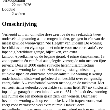
Verkoopdatum
22 mei 2026
Looptijd
2 weken
Omschrijving
Verheugd zijn wij om jullie deze zeer royale en veelzijdige twee-
onder-één-kapwoning aan te mogen bieden, gelegen in één van de
meest gewilde woonwijken “de Heegh” van Didam! De woning
beschikt over een eigen oprit met ruimte voor meerdere auto’s, een
inpandig bereikbare garage, bijkeuken, een extra
kantoor-/speelkamer op de begane grond, 4 ruime slaapkamers, 13
zonnepanelen én een fraai aangelegde, verzorgde tuin met een fijne
privacy. Deze in 2000 onder stijlvolle herenhuisarchitectuur
gebouwde woning kenmerkt zich door zijn statige uitstraling,
stijlvolle lijnen en duurzame bouwkwaliteit. De woning is keurig
onderhouden, uitstekend geïsoleerd en beschikt over een gunstig
energielabel A – comfortabel wonen met oog op de toekomst. Met
een zéér riante gebruiksoppervlakte van maar liefst 187 m² (inclusief
inpandige garage) en een inhoud van ca. 651 m³, biedt deze woning
alle ruimte die een modern gezin zich kan wensen. Daarnaast
bevindt de woning zich op een unieke kavel in trapezevorm, wat
zorgt voor verrassend veel extra ruimte. Dankzij deze
perceelindeling is er meer woonruimte gecreëerd en is er een ruime