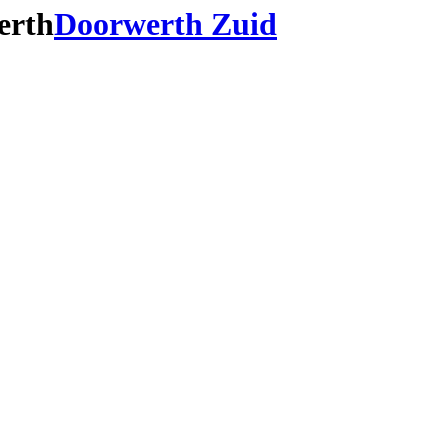
erth
Doorwerth Zuid