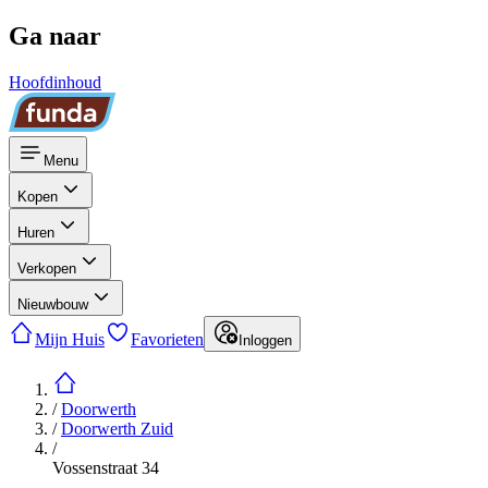
Ga naar
Hoofdinhoud
Menu
Kopen
Huren
Verkopen
Nieuwbouw
Mijn Huis
Favorieten
Inloggen
/
Doorwerth
/
Doorwerth Zuid
/
Vossenstraat 34