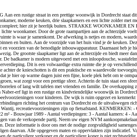
e straat in een prettige woonwijk in Dordrecht staat dit verzorg
onkamer, moderne keuken, drie slaapkamers en een lichte zolder met moge
aatje compleet; hier zit je heerlijk buiten. STRAKKE WOONKAMER EN
n lichte woonkamer. Door de grote raampartijen aan de achterzijde voelt
efruimte is waar je samenkomt. De afwerking is netjes en modern, waard
innen en buiten. Aan de voorzijde van het huis vind je de keuken. Deze
ericht en voorzien van de benodigde inbouwapparatuur. Daarnaast heb 
ig. De grootste slaapkamer ligt aan de achterzijde en biedt meer da
. De badkamer is modern uitgevoerd met een inloopdouche, wastafelmeube
olderverdieping. Dit is een volwaardige extra ruimte die je op verschill
imte achter de knieschotten is dit een praktische en waardevolle
t dat je hier op warme dagen juist een fijne, koele plek hebt om te ont
roen, wat zorgt voor een prettige sfeer. Achterin de tuin staat een sfee
t borrelen of lang wilt tafelen met vrienden en familie. De overkapping 
igt in een rustige en kindvriendelijke woonwijk in Dordrecht. Hi
elvoorzieningen voor kinderen. De wijk is ruim opgezet en kenmerkt zi
erbindingen richting het centrum van Dordrecht en de uitvalswegen ri
 het Wantij, recreatievoorzieningen zijn op fietsafstand. KENMERKEN: -
 m² - Bouwjaar 1989 - Aantal verdiepingen: 3 - Aantal kamers: 4 - Aan
angen van de verkopende partij. Neem uw eigen NVM aankoopmakelaar 
en. Deze informatie is door ons met de nodige zorgvuldigheid samenges
evolgen daarvan. Alle opgegeven maten en oppervlakten zijn indicatie
de particuliere verkoper en de particuliere koper is niet rechtsgeldig