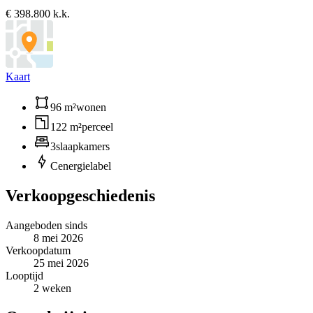
€ 398.800 k.k.
Kaart
96 m²
wonen
122 m²
perceel
3
slaapkamers
C
energielabel
Verkoopgeschiedenis
Aangeboden sinds
8 mei 2026
Verkoopdatum
25 mei 2026
Looptijd
2 weken