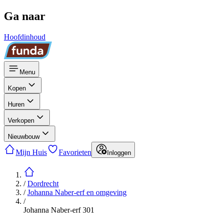
Ga naar
Hoofdinhoud
Menu
Kopen
Huren
Verkopen
Nieuwbouw
Mijn Huis
Favorieten
Inloggen
/
Dordrecht
/
Johanna Naber-erf en omgeving
/
Johanna Naber-erf 301