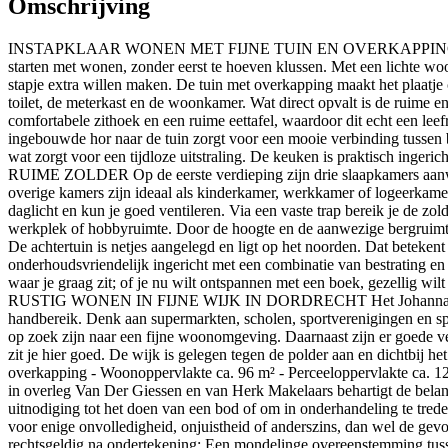
Omschrijving
INSTAPKLAAR WONEN MET FIJNE TUIN EN OVERKAPPING Aan een rustig
starten met wonen, zonder eerst te hoeven klussen. Met een lichte wo
stapje extra willen maken. De tuin met overkapping maakt het pl
toilet, de meterkast en de woonkamer. Wat direct opvalt is de ruime e
comfortabele zithoek en een ruime eettafel, waardoor dit echt een le
ingebouwde hor naar de tuin zorgt voor een mooie verbinding tussen b
wat zorgt voor een tijdloze uitstraling. De keuken is praktisch ing
RUIME ZOLDER Op de eerste verdieping zijn drie slaapkamers aanwez
overige kamers zijn ideaal als kinderkamer, werkkamer of logeerkamer
daglicht en kun je goed ventileren. Via een vaste trap bereik je de z
werkplek of hobbyruimte. Door de hoogte en de aanwezige bergru
De achtertuin is netjes aangelegd en ligt op het noorden. Dat beteken
onderhoudsvriendelijk ingericht met een combinatie van bestrating en g
waar je graag zit; of je nu wilt ontspannen met een boek, gezellig wil
RUSTIG WONEN IN FIJNE WIJK IN DORDRECHT Het Johanna Naber-erf l
handbereik. Denk aan supermarkten, scholen, sportverenigingen en spe
op zoek zijn naar een fijne woonomgeving. Daarnaast zijn er goede v
zit je hier goed. De wijk is gelegen tegen de polder aan en dichtbij
overkapping - Woonoppervlakte ca. 96 m² - Perceeloppervlakte ca. 122
in overleg Van Der Giessen en van Herk Makelaars behartigt de bel
uitnodiging tot het doen van een bod of om in onderhandeling te tred
voor enige onvolledigheid, onjuistheid of anderszins, dan wel de g
rechtsgeldig na ondertekening: Een mondelinge overeenstemming tussen 