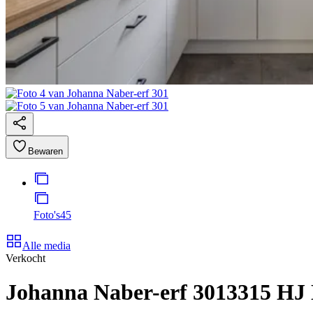
Bewaren
Foto's
45
Alle media
Verkocht
Johanna Naber-erf 301
3315 HJ 