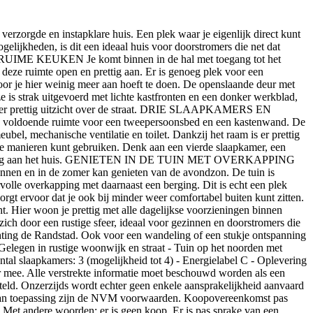
de en instapklare huis. Een plek waar je eigenlijk direct kunt
lijkheden, is dit een ideaal huis voor doorstromers die net dat
 RUIME KEUKEN Je komt binnen in de hal met toegang tot het
 deze ruimte open en prettig aan. Er is genoeg plek voor een
oor je hier weinig meer aan hoeft te doen. De openslaande deur met
 is strak uitgevoerd met lichte kastfronten en een donker werkblad,
je hier prettig uitzicht over de straat. DRIE SLAAPKAMERS EN
n voldoende ruimte voor een tweepersoonsbed en een kastenwand. De
l, mechanische ventilatie en toilet. Dankzij het raam is er prettig
ende manieren kunt gebruiken. Denk aan een vierde slaapkamer, een
 toevoeging aan het huis. GENIETEN IN DE TUIN MET OVERKAPPING
spannen en in de zomer kan genieten van de avondzon. De tuin is
rvolle overkapping met daarnaast een berging. Dit is echt een plek
zorgt ervoor dat je ook bij minder weer comfortabel buiten kunt zitten.
er woon je prettig met alle dagelijkse voorzieningen binnen
ch door een rustige sfeer, ideaal voor gezinnen en doorstromers die
chting de Randstad. Ook voor een wandeling of een stukje ontspanning
 Gelegen in rustige woonwijk en straat - Tuin op het noorden met
tal slaapkamers: 3 (mogelijkheid tot 4) - Energielabel C - Oplevering
mee. Alle verstrekte informatie moet beschouwd worden als een
teld. Onzerzijds wordt echter geen enkele aansprakelijkheid aanvaard
f. Van toepassing zijn de NVM voorwaarden. Koopovereenkomst pas
. Met andere woorden: er is geen koop. Er is pas sprake van een