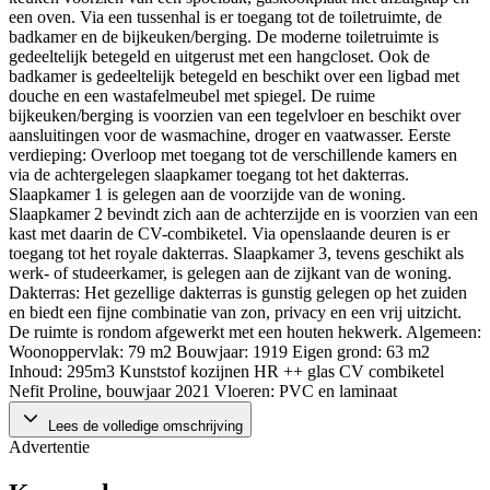
een oven. Via een tussenhal is er toegang tot de toiletruimte, de
badkamer en de bijkeuken/berging. De moderne toiletruimte is
gedeeltelijk betegeld en uitgerust met een hangcloset. Ook de
badkamer is gedeeltelijk betegeld en beschikt over een ligbad met
douche en een wastafelmeubel met spiegel. De ruime
bijkeuken/berging is voorzien van een tegelvloer en beschikt over
aansluitingen voor de wasmachine, droger en vaatwasser. Eerste
verdieping: Overloop met toegang tot de verschillende kamers en
via de achtergelegen slaapkamer toegang tot het dakterras.
Slaapkamer 1 is gelegen aan de voorzijde van de woning.
Slaapkamer 2 bevindt zich aan de achterzijde en is voorzien van een
kast met daarin de CV-combiketel. Via openslaande deuren is er
toegang tot het royale dakterras. Slaapkamer 3, tevens geschikt als
werk- of studeerkamer, is gelegen aan de zijkant van de woning.
Dakterras: Het gezellige dakterras is gunstig gelegen op het zuiden
en biedt een fijne combinatie van zon, privacy en een vrij uitzicht.
De ruimte is rondom afgewerkt met een houten hekwerk. Algemeen:
Woonoppervlak: 79 m2 Bouwjaar: 1919 Eigen grond: 63 m2
Inhoud: 295m3 Kunststof kozijnen HR ++ glas CV combiketel
Nefit Proline, bouwjaar 2021 Vloeren: PVC en laminaat
Lees de volledige omschrijving
Advertentie