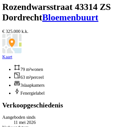
Rozendwarsstraat 4
3314 ZS
Dordrecht
Bloemenbuurt
€ 325.000 k.k.
Kaart
79 m²
wonen
63 m²
perceel
3
slaapkamers
F
energielabel
Verkoopgeschiedenis
Aangeboden sinds
11 mei 2026