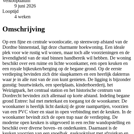
Verkoopdatum
9 juni 2026
Looptijd
4 weken
Omschrijving
Op een fijne en centrale woonlocatie, op steenworp afstand van de
Dordtse binnenstad, ligt deze charmante hoekwoning. Een ideale
plek voor wie rustig wil wonen, maar toch alle voorzieningen en de
levendigheid van de stad binnen handbereik wil hebben. De woning
beschikt over een ruime en lichte woonkamer, een open keuken en
een royale bijkeuken/berging op de begane grond. Op de eerste
verdieping bevinden zich drie slaapkamers en een heerlijk dakterras
waar je in alle rust van de zon kunt genieten. De ligging is bijzonder
gunstig: buurtwinkels, een speelplaats, kinderboerderij, het
Weizigtpark, het centraal station en het historische centrum van
Dordrecht bevinden zich allemaal op korte afstand. Indeling begane
grond Entree: hal met meterkast en toegang tot de woonkamer. De
woonkamer is heerlijk licht dankzij de grote raampartijen, voorzien
van een PVC vloer en staat in open verbinding met de keuken. In de
woonkamer bevindt zich de open trap naar de verdieping. De
moderne open keuken is uitgevoerd in een rechte wandopstelling en
beschikt over diverse boven- en onderkasten. Daarnaast is de
keuken voorzien van een spoelbak, gaskookplaat met afzuigkap en