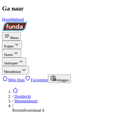
Ga naar
Hoofdinhoud
Menu
Kopen
Huren
Verkopen
Nieuwbouw
Mijn Huis
Favorieten
Inloggen
/
Dordrecht
/
Bloemenbuurt
/
Rozendwarsstraat 4