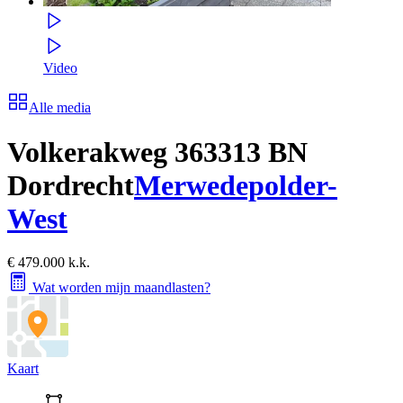
Video
Alle media
Volkerakweg 36
3313 BN
Dordrecht
Merwedepolder-
West
€ 479.000 k.k.
Wat worden mijn maandlasten?
Kaart