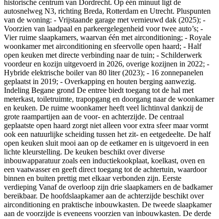
historische centrum van Dordrecht. Op één minuut ligt de
autosnelweg N3, richting Breda, Rotterdam en Utrecht. Pluspunten
van de woning: - Vrijstaande garage met vernieuwd dak (2025); -
Voorzien van laadpaal en parkeergelegenheid voor twee auto’s; -
Vier ruime slaapkamers, waarvan één met airconditioning; - Royale
woonkamer met airconditioning en sfeervolle open haard; - Half
open keuken met directe verbinding naar de tuin; - Schilderwerk
voordeur en kozijn uitgevoerd in 2026, overige kozijnen in 2022; -
Hybride elektrische boiler van 80 liter (2023); - 16 zonnepanelen
geplaatst in 2019; - Overkapping en houten berging aanwezig.
Indeling Begane grond De entree biedt toegang tot de hal met
meterkast, toiletruimte, trapopgang en doorgang naar de woonkamer
en keuken. De ruime woonkamer heeft veel lichtinval dankzij de
grote raampartijen aan de voor- en achterzijde. De centraal
geplaatste open haard zorgt niet alleen voor extra sfeer maar vormt
ook een natuurlijke scheiding tussen het zit- en eetgedeelte. De half
open keuken sluit mooi aan op de eetkamer en is uitgevoerd in een
lichte kleurstelling. De keuken beschikt over diverse
inbouwapparatuur zoals een inductiekookplaat, koelkast, oven en
een vaatwasser en geeft direct toegang tot de achtertuin, waardoor
binnen en buiten prettig met elkaar verbonden zijn. Eerste
verdieping Vanaf de overloop zijn drie slaapkamers en de badkamer
bereikbaar. De hoofdslaapkamer aan de achterzijde beschikt over
airconditioning en praktische inbouwkasten. De tweede slaapkamer
aan de voorzijde is eveneens voorzien van inbouwkasten. De derde