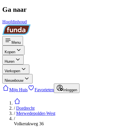
Ga naar
Hoofdinhoud
Menu
Kopen
Huren
Verkopen
Nieuwbouw
Mijn Huis
Favorieten
Inloggen
/
Dordrecht
/
Merwedepolder-West
/
Volkerakweg 36