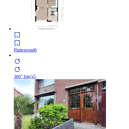
Plattegrond
6
360° foto's
5