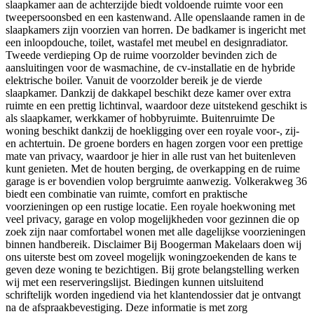
slaapkamer aan de achterzijde biedt voldoende ruimte voor een
tweepersoonsbed en een kastenwand. Alle openslaande ramen in de
slaapkamers zijn voorzien van horren. De badkamer is ingericht met
een inloopdouche, toilet, wastafel met meubel en designradiator.
Tweede verdieping Op de ruime voorzolder bevinden zich de
aansluitingen voor de wasmachine, de cv-installatie en de hybride
elektrische boiler. Vanuit de voorzolder bereik je de vierde
slaapkamer. Dankzij de dakkapel beschikt deze kamer over extra
ruimte en een prettig lichtinval, waardoor deze uitstekend geschikt is
als slaapkamer, werkkamer of hobbyruimte. Buitenruimte De
woning beschikt dankzij de hoekligging over een royale voor-, zij-
en achtertuin. De groene borders en hagen zorgen voor een prettige
mate van privacy, waardoor je hier in alle rust van het buitenleven
kunt genieten. Met de houten berging, de overkapping en de ruime
garage is er bovendien volop bergruimte aanwezig. Volkerakweg 36
biedt een combinatie van ruimte, comfort en praktische
voorzieningen op een rustige locatie. Een royale hoekwoning met
veel privacy, garage en volop mogelijkheden voor gezinnen die op
zoek zijn naar comfortabel wonen met alle dagelijkse voorzieningen
binnen handbereik. Disclaimer Bij Boogerman Makelaars doen wij
ons uiterste best om zoveel mogelijk woningzoekenden de kans te
geven deze woning te bezichtigen. Bij grote belangstelling werken
wij met een reserveringslijst. Biedingen kunnen uitsluitend
schriftelijk worden ingediend via het klantendossier dat je ontvangt
na de afspraakbevestiging. Deze informatie is met zorg