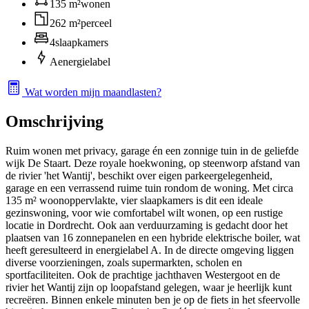
135 m²
wonen
262 m²
perceel
4
slaapkamers
A
energielabel
Wat worden mijn maandlasten?
Omschrijving
Ruim wonen met privacy, garage én een zonnige tuin in de geliefde
wijk De Staart. Deze royale hoekwoning, op steenworp afstand van
de rivier 'het Wantij', beschikt over eigen parkeergelegenheid,
garage en een verrassend ruime tuin rondom de woning. Met circa
135 m² woonoppervlakte, vier slaapkamers is dit een ideale
gezinswoning, voor wie comfortabel wilt wonen, op een rustige
locatie in Dordrecht. Ook aan verduurzaming is gedacht door het
plaatsen van 16 zonnepanelen en een hybride elektrische boiler, wat
heeft geresulteerd in energielabel A. In de directe omgeving liggen
diverse voorzieningen, zoals supermarkten, scholen en
sportfaciliteiten. Ook de prachtige jachthaven Westergoot en de
rivier het Wantij zijn op loopafstand gelegen, waar je heerlijk kunt
recreëren. Binnen enkele minuten ben je op de fiets in het sfeervolle