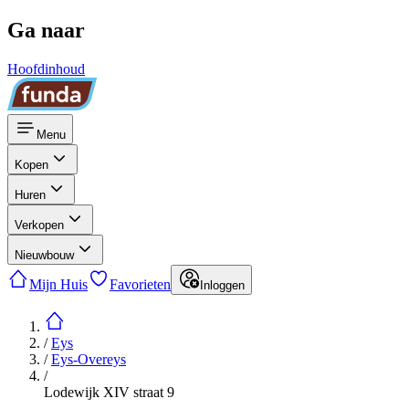
Ga naar
Hoofdinhoud
Menu
Kopen
Huren
Verkopen
Nieuwbouw
Mijn Huis
Favorieten
Inloggen
/
Eys
/
Eys-Overeys
/
Lodewijk XIV straat 9