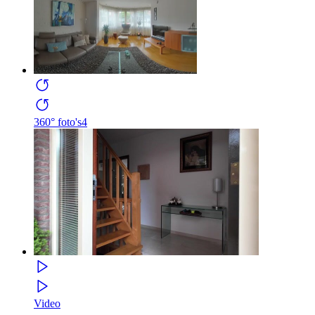
360° foto's
4
Video