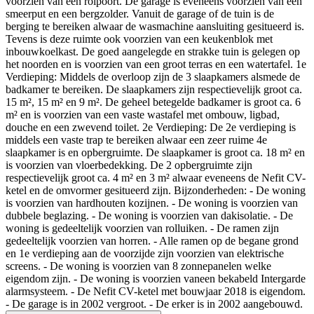
voorzien van een rolpoort. De garage is eveneens voorzien van een
smeerput en een bergzolder. Vanuit de garage of de tuin is de
berging te bereiken alwaar de wasmachine aansluiting gesitueerd is.
Tevens is deze ruimte ook voorzien van een keukenblok met
inbouwkoelkast. De goed aangelegde en strakke tuin is gelegen op
het noorden en is voorzien van een groot terras en een watertafel. 1e
Verdieping: Middels de overloop zijn de 3 slaapkamers alsmede de
badkamer te bereiken. De slaapkamers zijn respectievelijk groot ca.
15 m², 15 m² en 9 m². De geheel betegelde badkamer is groot ca. 6
m² en is voorzien van een vaste wastafel met ombouw, ligbad,
douche en een zwevend toilet. 2e Verdieping: De 2e verdieping is
middels een vaste trap te bereiken alwaar een zeer ruime 4e
slaapkamer is en opbergruimte. De slaapkamer is groot ca. 18 m² en
is voorzien van vloerbedekking. De 2 opbergruimte zijn
respectievelijk groot ca. 4 m² en 3 m² alwaar eveneens de Nefit CV-
ketel en de omvormer gesitueerd zijn. Bijzonderheden: - De woning
is voorzien van hardhouten kozijnen. - De woning is voorzien van
dubbele beglazing. - De woning is voorzien van dakisolatie. - De
woning is gedeeltelijk voorzien van rolluiken. - De ramen zijn
gedeeltelijk voorzien van horren. - Alle ramen op de begane grond
en 1e verdieping aan de voorzijde zijn voorzien van elektrische
screens. - De woning is voorzien van 8 zonnepanelen welke
eigendom zijn. - De woning is voorzien vaneen bekabeld Intergarde
alarmsysteem. - De Nefit CV-ketel met bouwjaar 2018 is eigendom.
- De garage is in 2002 vergroot. - De erker is in 2002 aangebouwd.