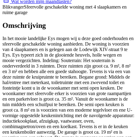
Wat worden mijn maandlasten?
Blikvanger
Sfeervolle geschakelde woning met 4 slaapkamers en
ruime garage
Omschrijving
In het mooie landelijke Eys mogen wij u deze goed onderhouden en
sfeervolle geschakelde woning aanbieden. De woning is voorzien
van 4 slaapkamers en is gelegen aan de Lodewijk XIV-straat 9 te
Eys. Eys typeert zich in de glooiende heuvels, holle wegen en
mooie vergezichten. Indeling: Souterrain: Het souterrain is
onderverdeeld in 3 ruimten. Deze ruimten zijn groot ca. 9 m², 8 m²
en 3 m² en hebben alle een goede stahoogte. Tevens is via een van
deze ruimte de kruipruimte te bereiken. Begane grond: Middels de
hal/entree met meterkast, toiletruimte met een zwevend toilet en
fonteintje komt u in de woonkamer met semi open keuken. De
woonkamer met sfeervolle erker is voorzien van grote raampartijen
en een parketvloer is groot ca. 35 m². Vanuit de woonkamer is de
tuin middels een schuifpui te bereiken. De semi open keuken is
groot ca. 8 m² en is voorzien van een moderne tegelvloer en ene U-
vormige opgestelde keukeninrichting met de navolgende apparatuur:
inductiekookplaat, afzuigkap, vaatwasser, oven,
combimagnetron/oven en een koelkast. Tevens is er in de keuken
een keukenboiler aanwezig. De garage is groot ca. 19 m² en is