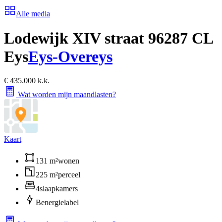
Alle media
Lodewijk XIV straat 9
6287 CL
Eys
Eys-Overeys
€ 435.000 k.k.
Wat worden mijn maandlasten?
Kaart
131 m²
wonen
225 m²
perceel
4
slaapkamers
B
energielabel