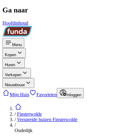
Ga naar
Hoofdinhoud
Menu
Kopen
Huren
Verkopen
Nieuwbouw
Mijn Huis
Favorieten
Inloggen
/
Finsterwolde
/
Verspreide huizen Finsterwolde
/
Oudedijk