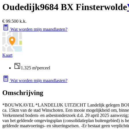
Oudedijk
9684 BX Finsterwolde
€ 99.500 k.k.
Wat worden mijn maandlasten?
Kaart
1.325 m²
perceel
Wat worden mijn maandlasten?
Omschrijving
*BOUWKAVEL *LANDELIJK UITZICHT Landelijk gelegen BOUWKAVEL 
ca. 15km van de stad Winschoten. Een mooie mogelijkheid om, binnen
Verkennend bodem- en asbestonderzoek d.d. 29 april 2025 aanwezig; 
van het geldende omgevingsplan (consolidatieplan buitengebied) is h
geldende maatvoerings- en situeringseisen. -Er bestaat geen verplich