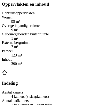
Oppervlakten en inhoud
Gebruiksoppervlakten
Wonen
98 m²
Overige inpandige ruimte
9 m²
Gebouwgebonden buitenruimte
1 m²
Externe bergruimte
7 m²
Perceel
123 m²
Inhoud
390 m³
Indeling
Aantal kamers
4 kamers (3 slaapkamers)
Aantal badkamers
1 badkamer en 1 apart toilet