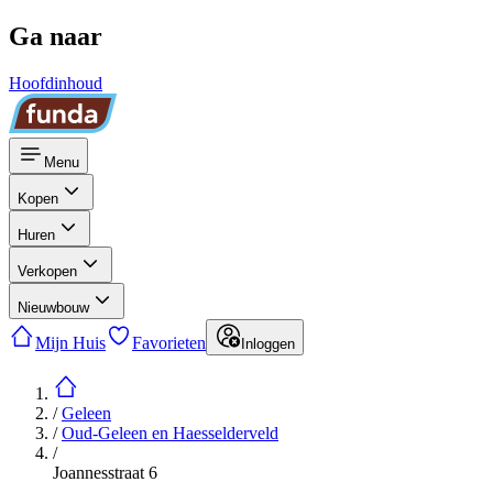
Ga naar
Hoofdinhoud
Menu
Kopen
Huren
Verkopen
Nieuwbouw
Mijn Huis
Favorieten
Inloggen
/
Geleen
/
Oud-Geleen en Haesselderveld
/
Joannesstraat 6