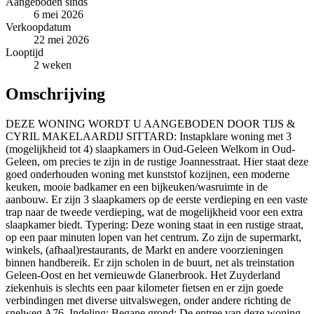
Aangeboden sinds
6 mei 2026
Verkoopdatum
22 mei 2026
Looptijd
2 weken
Omschrijving
DEZE WONING WORDT U AANGEBODEN DOOR TIJS &
CYRIL MAKELAARDIJ SITTARD: Instapklare woning met 3
(mogelijkheid tot 4) slaapkamers in Oud-Geleen Welkom in Oud-
Geleen, om precies te zijn in de rustige Joannesstraat. Hier staat deze
goed onderhouden woning met kunststof kozijnen, een moderne
keuken, mooie badkamer en een bijkeuken/wasruimte in de
aanbouw. Er zijn 3 slaapkamers op de eerste verdieping en een vaste
trap naar de tweede verdieping, wat de mogelijkheid voor een extra
slaapkamer biedt. Typering: Deze woning staat in een rustige straat,
op een paar minuten lopen van het centrum. Zo zijn de supermarkt,
winkels, (afhaal)restaurants, de Markt en andere voorzieningen
binnen handbereik. Er zijn scholen in de buurt, net als treinstation
Geleen-Oost en het vernieuwde Glanerbrook. Het Zuyderland
ziekenhuis is slechts een paar kilometer fietsen en er zijn goede
verbindingen met diverse uitvalswegen, onder andere richting de
snelweg A76. Indeling: Begane grond: De entree van deze woning,