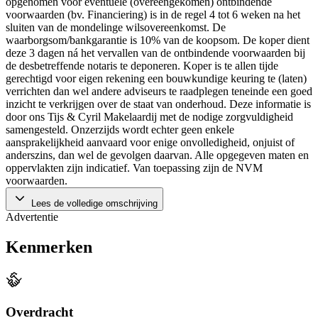
opgenomen voor eventuele (overeengekomen) ontbindende
voorwaarden (bv. Financiering) is in de regel 4 tot 6 weken na het
sluiten van de mondelinge wilsovereenkomst. De
waarborgsom/bankgarantie is 10% van de koopsom. De koper dient
deze 3 dagen ná het vervallen van de ontbindende voorwaarden bij
de desbetreffende notaris te deponeren. Koper is te allen tijde
gerechtigd voor eigen rekening een bouwkundige keuring te (laten)
verrichten dan wel andere adviseurs te raadplegen teneinde een goed
inzicht te verkrijgen over de staat van onderhoud. Deze informatie is
door ons Tijs & Cyril Makelaardij met de nodige zorgvuldigheid
samengesteld. Onzerzijds wordt echter geen enkele
aansprakelijkheid aanvaard voor enige onvolledigheid, onjuist of
anderszins, dan wel de gevolgen daarvan. Alle opgegeven maten en
oppervlakten zijn indicatief. Van toepassing zijn de NVM
voorwaarden.
Lees de volledige omschrijving
Advertentie
Kenmerken
Overdracht