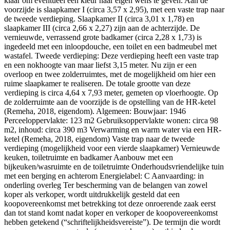
klaar om eventueel een kleur naar eigen wens te geven. Aan de
voorzijde is slaapkamer I (circa 3,57 x 2,95), met een vaste trap naar
de tweede verdieping. Slaapkamer II (circa 3,01 x 1,78) en
slaapkamer III (circa 2,66 x 2,27) zijn aan de achterzijde. De
vernieuwde, verrassend grote badkamer (circa 2,28 x 1,73) is
ingedeeld met een inloopdouche, een toilet en een badmeubel met
wastafel. Tweede verdieping: Deze verdieping heeft een vaste trap
en een nokhoogte van maar liefst 3,15 meter. Nu zijn er een
overloop en twee zolderruimtes, met de mogelijkheid om hier een
ruime slaapkamer te realiseren. De totale grootte van deze
verdieping is circa 4,64 x 7,93 meter, gemeten op vloerhoogte. Op
de zolderruimte aan de voorzijde is de opstelling van de HR-ketel
(Remeha, 2018, eigendom). Algemeen: Bouwjaar: 1946
Perceeloppervlakte: 123 m2 Gebruiksoppervlakte wonen: circa 98
m2, inhoud: circa 390 m3 Verwarming en warm water via een HR-
ketel (Remeha, 2018, eigendom) Vaste trap naar de tweede
verdieping (mogelijkheid voor een vierde slaapkamer) Vernieuwde
keuken, toiletruimte en badkamer Aanbouw met een
bijkeuken/wasruimte en de toiletruimte Onderhoudsvriendelijke tuin
met een berging en achterom Energielabel: C Aanvaarding: in
onderling overleg Ter bescherming van de belangen van zowel
koper als verkoper, wordt uitdrukkelijk gesteld dat een
koopovereenkomst met betrekking tot deze onroerende zaak eerst
dan tot stand komt nadat koper en verkoper de koopovereenkomst
hebben getekend (“schriftelijkheidsvereiste”). De termijn die wordt