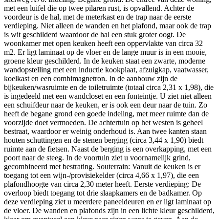
met een luifel die op twee pilaren rust, is opvallend. Achter de
voordeur is de hal, met de meterkast en de trap naar de eerste
verdieping. Niet alleen de wanden en het plafond, maar ook de trap
is wit geschilderd waardoor de hal een stuk groter oogt. De
woonkamer met open keuken heeft een oppervlakte van circa 32
m2. Er ligt laminaat op de vloer en de lange muur is in een mooie,
groene kleur geschilderd. In de keuken staat een zwarte, moderne
wandopstelling met een inductie kookplaat, afzuigkap, vaatwasser,
koelkast en een combimagnetron. In de aanbouw zijn de
bijkeuken/wasruimte en de toiletruimte (totaal circa 2,31 x 1,98), die
is ingedeeld met een wandcloset en een fonteintje. U ziet niet alleen
een schuifdeur naar de keuken, er is ook een deur naar de tuin. Zo
heeft de begane grond een goede indeling, met meer ruimte dan de
voorzijde doet vermoeden. De achtertuin op het westen is geheel
bestraat, waardoor er weinig onderhoud is. Aan twee kanten staan
houten schuttingen en de stenen berging (circa 3,44 x 1,90) biedt
ruimte aan de fietsen. Naast de berging is een overkapping, met een
poort naar de steeg. In de voortuin ziet u voornamelijk grind,
gecombineerd met bestrating. Souterrain: Vanuit de keuken is er
toegang tot een wijn-/provisiekelder (circa 4,66 x 1,97), die een
plafondhoogte van circa 2,30 meter heeft. Eerste verdieping: De
overloop biedt toegang tot drie slaapkamers en de badkamer. Op
deze verdieping ziet u meerdere paneeldeuren en er ligt laminaat op
de vloer. De wanden en plafonds zijn in een lichte kleur geschilderd,