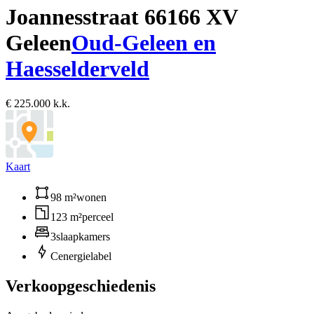
Joannesstraat 6
6166 XV
Geleen
Oud-Geleen en
Haesselderveld
€ 225.000 k.k.
Kaart
98 m²
wonen
123 m²
perceel
3
slaapkamers
C
energielabel
Verkoopgeschiedenis