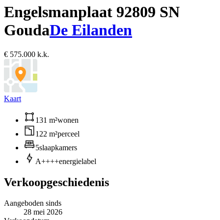
Engelsmanplaat 9
2809 SN
Gouda
De Eilanden
€ 575.000 k.k.
Kaart
131 m²
wonen
122 m²
perceel
5
slaapkamers
A++++
energielabel
Verkoopgeschiedenis
Aangeboden sinds
28 mei 2026