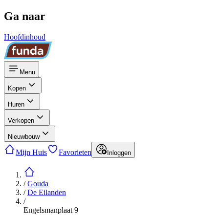
Ga naar
Hoofdinhoud
Menu
Kopen
Huren
Verkopen
Nieuwbouw
Mijn Huis
Favorieten
Inloggen
/
Gouda
/
De Eilanden
/
Engelsmanplaat 9