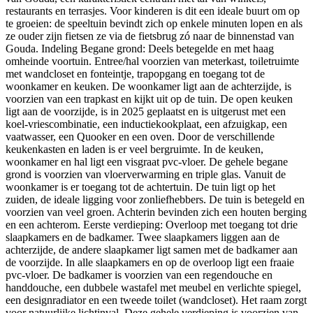
restaurants en terrasjes. Voor kinderen is dit een ideale buurt om op
te groeien: de speeltuin bevindt zich op enkele minuten lopen en als
ze ouder zijn fietsen ze via de fietsbrug zó naar de binnenstad van
Gouda. Indeling Begane grond: Deels betegelde en met haag
omheinde voortuin. Entree/hal voorzien van meterkast, toiletruimte
met wandcloset en fonteintje, trapopgang en toegang tot de
woonkamer en keuken. De woonkamer ligt aan de achterzijde, is
voorzien van een trapkast en kijkt uit op de tuin. De open keuken
ligt aan de voorzijde, is in 2025 geplaatst en is uitgerust met een
koel-vriescombinatie, een inductiekookplaat, een afzuigkap, een
vaatwasser, een Quooker en een oven. Door de verschillende
keukenkasten en laden is er veel bergruimte. In de keuken,
woonkamer en hal ligt een visgraat pvc-vloer. De gehele begane
grond is voorzien van vloerverwarming en triple glas. Vanuit de
woonkamer is er toegang tot de achtertuin. De tuin ligt op het
zuiden, de ideale ligging voor zonliefhebbers. De tuin is betegeld en
voorzien van veel groen. Achterin bevinden zich een houten berging
en een achterom. Eerste verdieping: Overloop met toegang tot drie
slaapkamers en de badkamer. Twee slaapkamers liggen aan de
achterzijde, de andere slaapkamer ligt samen met de badkamer aan
de voorzijde. In alle slaapkamers en op de overloop ligt een fraaie
pvc-vloer. De badkamer is voorzien van een regendouche en
handdouche, een dubbele wastafel met meubel en verlichte spiegel,
een designradiator en een tweede toilet (wandcloset). Het raam zorgt
voor natuurlijke lichtinval. Deze gehele verdieping is voorzien van