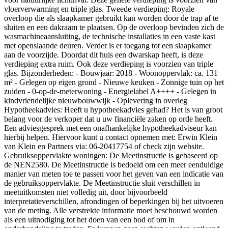
vloerverwarming en triple glas. Tweede verdieping: Royale
overloop die als slaapkamer gebruikt kan worden door de trap af te
sluiten en een dakraam te plaatsen. Op de overloop bevinden zich de
wasmachineaansluiting, de technische installaties in een vaste kast
met openslaande deuren. Verder is er toegang tot een slaapkamer
aan de voorzijde. Doordat dit huis een dwarskap heeft, is deze
verdieping extra ruim. Ook deze verdieping is voorzien van triple
glas. Bijzonderheden: - Bouwjaar: 2018 - Woonoppervlak: ca. 131
m² - Gelegen op eigen grond - Nieuwe keuken - Zonnige tuin op het
zuiden - 0-op-de-meterwoning - Energielabel A++++ - Gelegen in
kindvriendelijke nieuwbouwwijk - Oplevering in overleg
Hypotheekadvies: Heeft u hypotheekadvies gehad? Het is van groot
belang voor de verkoper dat u uw financiële zaken op orde heeft.
Een adviesgesprek met een onafhankelijke hypotheekadviseur kan
hierbij helpen. Hiervoor kunt u contact opnemen met: Erwin Klein
van Klein en Partners via: 06-20417754 of check zijn website.
Gebruiksoppervlakte woningen: De Meetinstructie is gebaseerd op
de NEN2580. De Meetinstructie is bedoeld om een meer eenduidige
manier van meten toe te passen voor het geven van een indicatie van
de gebruiksoppervlakte. De Meetinstructie sluit verschillen in
meetuitkomsten niet volledig uit, door bijvoorbeeld
interpretatieverschillen, afrondingen of beperkingen bij het uitvoeren
van de meting. Alle verstrekte informatie moet beschouwd worden
als een uitnodiging tot het doen van een bod of om in