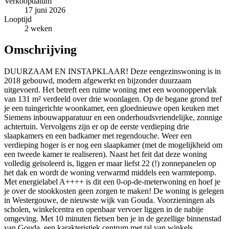
Verkoopdatum
17 juni 2026
Looptijd
2 weken
Omschrijving
DUURZAAM EN INSTAPKLAAR! Deze eengezinswoning is in
2018 gebouwd, modern afgewerkt en bijzonder duurzaam
uitgevoerd. Het betreft een ruime woning met een woonoppervlak
van 131 m² verdeeld over drie woonlagen. Op de begane grond tref
je een tuingerichte woonkamer, een gloednieuwe open keuken met
Siemens inbouwapparatuur en een onderhoudsvriendelijke, zonnige
achtertuin. Vervolgens zijn er op de eerste verdieping drie
slaapkamers en een badkamer met regendouche. Weer een
verdieping hoger is er nog een slaapkamer (met de mogelijkheid om
een tweede kamer te realiseren). Naast het feit dat deze woning
volledig geïsoleerd is, liggen er maar liefst 22 (!) zonnepanelen op
het dak en wordt de woning verwarmd middels een warmtepomp.
Met energielabel A++++ is dit een 0-op-de-meterwoning en hoef je
je over de stookkosten geen zorgen te maken! De woning is gelegen
in Westergouwe, de nieuwste wijk van Gouda. Voorzieningen als
scholen, winkelcentra en openbaar vervoer liggen in de nabije
omgeving. Met 10 minuten fietsen ben je in de gezellige binnenstad
van Gouda, een karakteristiek centrum met tal van winkels,