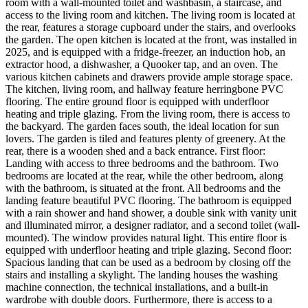
room with a wall-mounted toilet and washbasin, a staircase, and
access to the living room and kitchen. The living room is located at
the rear, features a storage cupboard under the stairs, and overlooks
the garden. The open kitchen is located at the front, was installed in
2025, and is equipped with a fridge-freezer, an induction hob, an
extractor hood, a dishwasher, a Quooker tap, and an oven. The
various kitchen cabinets and drawers provide ample storage space.
The kitchen, living room, and hallway feature herringbone PVC
flooring. The entire ground floor is equipped with underfloor
heating and triple glazing. From the living room, there is access to
the backyard. The garden faces south, the ideal location for sun
lovers. The garden is tiled and features plenty of greenery. At the
rear, there is a wooden shed and a back entrance. First floor:
Landing with access to three bedrooms and the bathroom. Two
bedrooms are located at the rear, while the other bedroom, along
with the bathroom, is situated at the front. All bedrooms and the
landing feature beautiful PVC flooring. The bathroom is equipped
with a rain shower and hand shower, a double sink with vanity unit
and illuminated mirror, a designer radiator, and a second toilet (wall-
mounted). The window provides natural light. This entire floor is
equipped with underfloor heating and triple glazing. Second floor:
Spacious landing that can be used as a bedroom by closing off the
stairs and installing a skylight. The landing houses the washing
machine connection, the technical installations, and a built-in
wardrobe with double doors. Furthermore, there is access to a