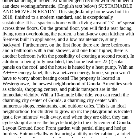
onderhandeling te treden. Er kunnen geen rechten worden ontleend
aan deze woninginformatie. (English text below) SUSTAINABLE
AND MOVE-IN READY! This single-family home was built in
2018, finished to a modern standard, and is exceptionally
sustainable. It is a spacious home with a living area of 131 m² spread
across three floors. On the ground floor, you will find a rear-facing
living room overlooking the garden, a brand-new open kitchen with
Siemens built-in appliances, and a low-maintenance, sunny
backyard. Furthermore, on the first floor, there are three bedrooms
and a bathroom with a rain shower, and one floor higher, there is
another bedroom (with the possibility of creating a second room). In
addition to being fully insulated, this home features 22 (!) solar
panels on the roof, and the house is heated by a heat pump. With an
A++++ energy label, this is a net-zero energy home, so you won't
have to worry about heating costs! The property is located in
Westergouwe, the newest neighborhood of Gouda. Amenities such
as schools, shopping centers, and public transport are in the
immediate vicinity. With a 10-minute bike ride, you can reach the
charming city center of Gouda, a charming city center with
numerous shops, restaurants, and outdoor cafes. This is an ideal
neighborhood for children to grow up in: the playground is located
just a few minutes' walk away, and when they are older, they can
cycle straight across the bicycle bridge to the city center of Gouda.
Layout Ground floor: Front garden with partial tiling and hedge
borders. Entrance/hallway featuring a utility meter cabinet, a toilet