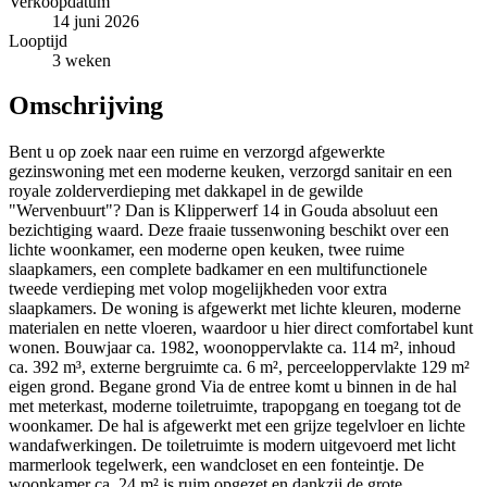
Verkoopdatum
14 juni 2026
Looptijd
3 weken
Omschrijving
Bent u op zoek naar een ruime en verzorgd afgewerkte
gezinswoning met een moderne keuken, verzorgd sanitair en een
royale zolderverdieping met dakkapel in de gewilde
"Wervenbuurt"? Dan is Klipperwerf 14 in Gouda absoluut een
bezichtiging waard. Deze fraaie tussenwoning beschikt over een
lichte woonkamer, een moderne open keuken, twee ruime
slaapkamers, een complete badkamer en een multifunctionele
tweede verdieping met volop mogelijkheden voor extra
slaapkamers. De woning is afgewerkt met lichte kleuren, moderne
materialen en nette vloeren, waardoor u hier direct comfortabel kunt
wonen. Bouwjaar ca. 1982, woonoppervlakte ca. 114 m², inhoud
ca. 392 m³, externe bergruimte ca. 6 m², perceeloppervlakte 129 m²
eigen grond. Begane grond Via de entree komt u binnen in de hal
met meterkast, moderne toiletruimte, trapopgang en toegang tot de
woonkamer. De hal is afgewerkt met een grijze tegelvloer en lichte
wandafwerkingen. De toiletruimte is modern uitgevoerd met licht
marmerlook tegelwerk, een wandcloset en een fonteintje. De
woonkamer ca. 24 m² is ruim opgezet en dankzij de grote