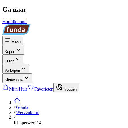
Ga naar
Hoofdinhoud
Menu
Kopen
Huren
Verkopen
Nieuwbouw
Mijn Huis
Favorieten
Inloggen
/
Gouda
/
Wervenbuurt
/
Klipperwerf 14