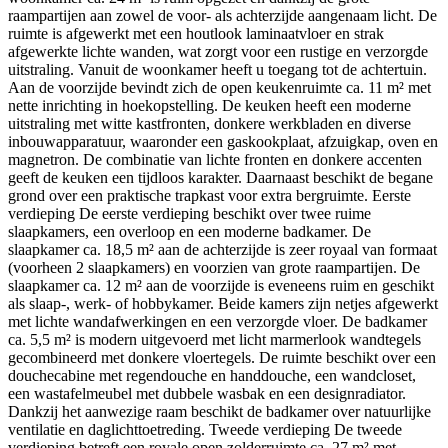
raampartijen aan zowel de voor- als achterzijde aangenaam licht. De
ruimte is afgewerkt met een houtlook laminaatvloer en strak
afgewerkte lichte wanden, wat zorgt voor een rustige en verzorgde
uitstraling. Vanuit de woonkamer heeft u toegang tot de achtertuin.
Aan de voorzijde bevindt zich de open keukenruimte ca. 11 m² met
nette inrichting in hoekopstelling. De keuken heeft een moderne
uitstraling met witte kastfronten, donkere werkbladen en diverse
inbouwapparatuur, waaronder een gaskookplaat, afzuigkap, oven en
magnetron. De combinatie van lichte fronten en donkere accenten
geeft de keuken een tijdloos karakter. Daarnaast beschikt de begane
grond over een praktische trapkast voor extra bergruimte. Eerste
verdieping De eerste verdieping beschikt over twee ruime
slaapkamers, een overloop en een moderne badkamer. De
slaapkamer ca. 18,5 m² aan de achterzijde is zeer royaal van formaat
(voorheen 2 slaapkamers) en voorzien van grote raampartijen. De
slaapkamer ca. 12 m² aan de voorzijde is eveneens ruim en geschikt
als slaap-, werk- of hobbykamer. Beide kamers zijn netjes afgewerkt
met lichte wandafwerkingen en een verzorgde vloer. De badkamer
ca. 5,5 m² is modern uitgevoerd met licht marmerlook wandtegels
gecombineerd met donkere vloertegels. De ruimte beschikt over een
douchecabine met regendouche en handdouche, een wandcloset,
een wastafelmeubel met dubbele wasbak en een designradiator.
Dankzij het aanwezige raam beschikt de badkamer over natuurlijke
ventilatie en daglichttoetreding. Tweede verdieping De tweede
verdieping betreft een royale open zolderruimte ca. 27 m² met