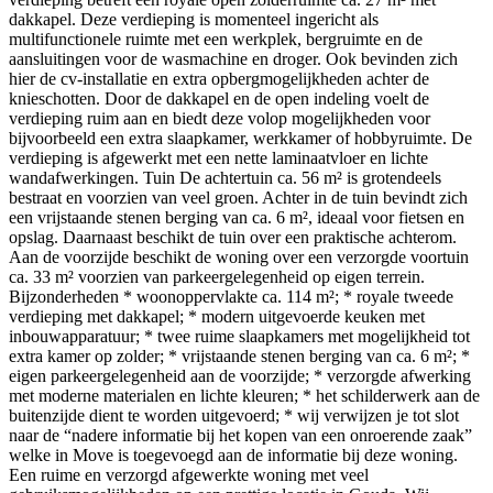
dakkapel. Deze verdieping is momenteel ingericht als
multifunctionele ruimte met een werkplek, bergruimte en de
aansluitingen voor de wasmachine en droger. Ook bevinden zich
hier de cv-installatie en extra opbergmogelijkheden achter de
knieschotten. Door de dakkapel en de open indeling voelt de
verdieping ruim aan en biedt deze volop mogelijkheden voor
bijvoorbeeld een extra slaapkamer, werkkamer of hobbyruimte. De
verdieping is afgewerkt met een nette laminaatvloer en lichte
wandafwerkingen. Tuin De achtertuin ca. 56 m² is grotendeels
bestraat en voorzien van veel groen. Achter in de tuin bevindt zich
een vrijstaande stenen berging van ca. 6 m², ideaal voor fietsen en
opslag. Daarnaast beschikt de tuin over een praktische achterom.
Aan de voorzijde beschikt de woning over een verzorgde voortuin
ca. 33 m² voorzien van parkeergelegenheid op eigen terrein.
Bijzonderheden * woonoppervlakte ca. 114 m²; * royale tweede
verdieping met dakkapel; * modern uitgevoerde keuken met
inbouwapparatuur; * twee ruime slaapkamers met mogelijkheid tot
extra kamer op zolder; * vrijstaande stenen berging van ca. 6 m²; *
eigen parkeergelegenheid aan de voorzijde; * verzorgde afwerking
met moderne materialen en lichte kleuren; * het schilderwerk aan de
buitenzijde dient te worden uitgevoerd; * wij verwijzen je tot slot
naar de “nadere informatie bij het kopen van een onroerende zaak”
welke in Move is toegevoegd aan de informatie bij deze woning.
Een ruime en verzorgd afgewerkte woning met veel