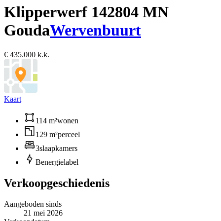
Klipperwerf 14
2804 MN
Gouda
Wervenbuurt
€ 435.000 k.k.
Kaart
114 m²
wonen
129 m²
perceel
3
slaapkamers
B
energielabel
Verkoopgeschiedenis
Aangeboden sinds
21 mei 2026