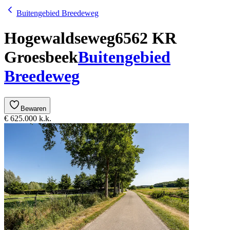
Buitengebied Breedeweg
Hogewaldseweg
6562 KR
Groesbeek
Buitengebied
Breedeweg
Bewaren
€ 625.000 k.k.