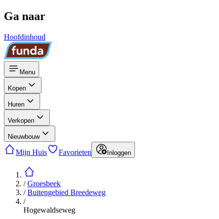
Ga naar
Hoofdinhoud
Menu
Kopen
Huren
Verkopen
Nieuwbouw
Mijn Huis
Favorieten
Inloggen
/
Groesbeek
/
Buitengebied Breedeweg
/
Hogewaldseweg