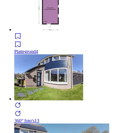
Plattegrond
4
360° foto's
13