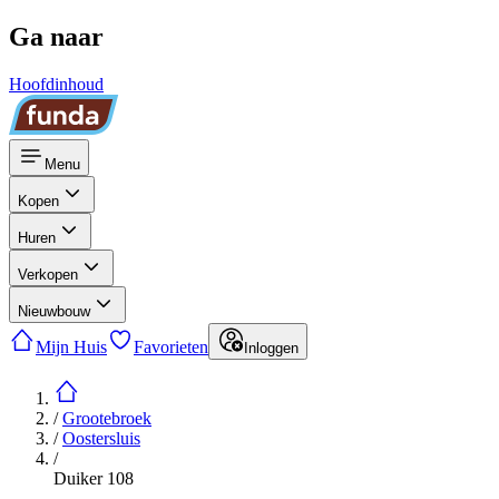
Ga naar
Hoofdinhoud
Menu
Kopen
Huren
Verkopen
Nieuwbouw
Mijn Huis
Favorieten
Inloggen
/
Grootebroek
/
Oostersluis
/
Duiker 108