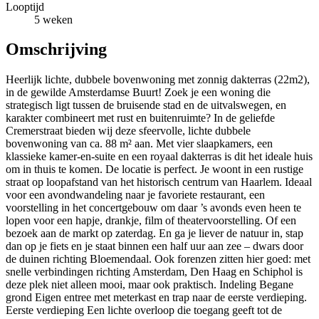
Looptijd
5 weken
Omschrijving
Heerlijk lichte, dubbele bovenwoning met zonnig dakterras (22m2),
in de gewilde Amsterdamse Buurt! Zoek je een woning die
strategisch ligt tussen de bruisende stad en de uitvalswegen, en
karakter combineert met rust en buitenruimte? In de geliefde
Cremerstraat bieden wij deze sfeervolle, lichte dubbele
bovenwoning van ca. 88 m² aan. Met vier slaapkamers, een
klassieke kamer-en-suite en een royaal dakterras is dit het ideale huis
om in thuis te komen. De locatie is perfect. Je woont in een rustige
straat op loopafstand van het historisch centrum van Haarlem. Ideaal
voor een avondwandeling naar je favoriete restaurant, een
voorstelling in het concertgebouw om daar ’s avonds even heen te
lopen voor een hapje, drankje, film of theatervoorstelling. Of een
bezoek aan de markt op zaterdag. En ga je liever de natuur in, stap
dan op je fiets en je staat binnen een half uur aan zee – dwars door
de duinen richting Bloemendaal. Ook forenzen zitten hier goed: met
snelle verbindingen richting Amsterdam, Den Haag en Schiphol is
deze plek niet alleen mooi, maar ook praktisch. Indeling Begane
grond Eigen entree met meterkast en trap naar de eerste verdieping.
Eerste verdieping Een lichte overloop die toegang geeft tot de