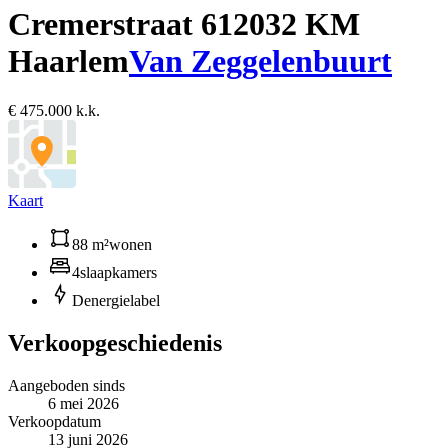
Cremerstraat 61
2032 KM
Haarlem
Van Zeggelenbuurt
€ 475.000 k.k.
Kaart
88 m²
wonen
4
slaapkamers
D
energielabel
Verkoopgeschiedenis
Aangeboden sinds
6 mei 2026
Verkoopdatum
13 juni 2026