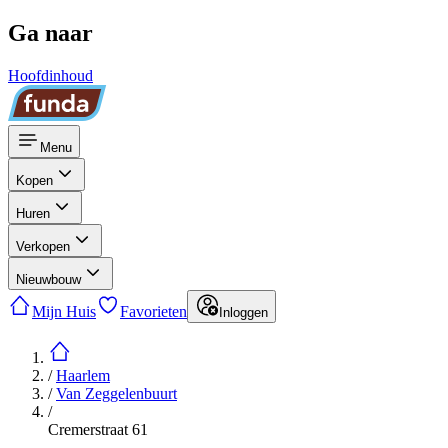
Ga naar
Hoofdinhoud
Menu
Kopen
Huren
Verkopen
Nieuwbouw
Mijn Huis
Favorieten
Inloggen
/
Haarlem
/
Van Zeggelenbuurt
/
Cremerstraat 61