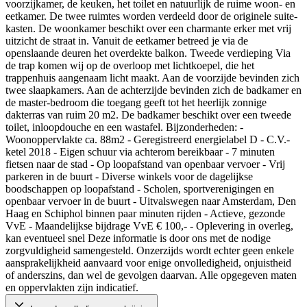
voorzijkamer, de keuken, het toilet en natuurlijk de ruime woon- en
eetkamer. De twee ruimtes worden verdeeld door de originele suite-
kasten. De woonkamer beschikt over een charmante erker met vrij
uitzicht de straat in. Vanuit de eetkamer betreed je via de
openslaande deuren het overdekte balkon. Tweede verdieping Via
de trap komen wij op de overloop met lichtkoepel, die het
trappenhuis aangenaam licht maakt. Aan de voorzijde bevinden zich
twee slaapkamers. Aan de achterzijde bevinden zich de badkamer en
de master-bedroom die toegang geeft tot het heerlijk zonnige
dakterras van ruim 20 m2. De badkamer beschikt over een tweede
toilet, inloopdouche en een wastafel. Bijzonderheden: -
Woonoppervlakte ca. 88m2 - Geregistreerd energielabel D - C.V.-
ketel 2018 - Eigen schuur via achterom bereikbaar - 7 minuten
fietsen naar de stad - Op loopafstand van openbaar vervoer - Vrij
parkeren in de buurt - Diverse winkels voor de dagelijkse
boodschappen op loopafstand - Scholen, sportverenigingen en
openbaar vervoer in de buurt - Uitvalswegen naar Amsterdam, Den
Haag en Schiphol binnen paar minuten rijden - Actieve, gezonde
VvE - Maandelijkse bijdrage VvE € 100,- - Oplevering in overleg,
kan eventueel snel Deze informatie is door ons met de nodige
zorgvuldigheid samengesteld. Onzerzijds wordt echter geen enkele
aansprakelijkheid aanvaard voor enige onvolledigheid, onjuistheid
of anderszins, dan wel de gevolgen daarvan. Alle opgegeven maten
en oppervlakten zijn indicatief.