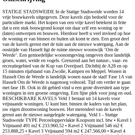
STATIGE STADSWEIDE In de Statige Stadsweide worden 14
vrije bouwkavels uitgegeven. Deze kavels zijn bedoeld voor de
particuliere markt. Het kopen van een vrije kavel betekent in feite
dat u een stuk bouwgrond koopt om daar zelf een woning op te
(laten) ontwerpen en bouwen. Hierdoor heeft u veel invloed op hoe
de woning er van binnen en buiten uit komt te zien. Een groot deel
van de kavels grenst met de tuin aan de nieuwe watergang. Aan de
oostzijde van Hasselt ligt de ruime nieuwe woonwijk ‘Om de
Weede’. Een gemoedelijke woonomgeving omgeven door landelijk
groen, water, weide en vogels. Grenzend aan het natuur-, vaar- en
recreatiegebied van de Kop van Overijssel. Dichtbij de A28 en op
15 minuten rijafstand van Zwolle, Kampen en Meppel. Wonen in
Hasselt Om de Weede is landelijk wonen naast de stad! Fase 1A van
Hasselt Om de Weede is nagenoeg voltooid. Tijd om verder te gaan
met fase 1B. Ook in dit gebied vind u een grote diversiteit aan type
woningen in een groene omgeving. Een fijne plek voor jong en oud.
BESCHIKBARE KAVELS Veld 1 bestaat uit 14 kavels voor
vrijstaande woningen. U kunt hier, binnen de kaders van het plan,
uw eigen droomwoning bouwen. Het merendeel van de kavels
grenst aan de nieuwe aangelegde watergang. Veld 1 - Statige
Stadsweide TYPE Perceeloppervlakte Koopsom incl. btw • Kavel 1
Vrijstaand 491 m2 € 233.960,52 • Kavel 2 Vrijstaand 546 m2 €
253.888,25 • Kavel 3 Vrijstaand 594 m2 € 247.566,00 • Kavel 4