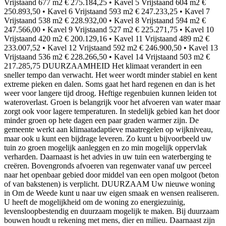
Vrijstaand 677 m2 € 275.184,25 • Kavel 5 Vrijstaand 604 m2 €
250.893,50 • Kavel 6 Vrijstaand 593 m2 € 247.233,25 • Kavel 7
Vrijstaand 538 m2 € 228.932,00 • Kavel 8 Vrijstaand 594 m2 €
247.566,00 • Kavel 9 Vrijstaand 527 m2 € 225.271,75 • Kavel 10
Vrijstaand 420 m2 € 200.129,16 • Kavel 11 Vrijstaand 489 m2 €
233.007,52 • Kavel 12 Vrijstaand 592 m2 € 246.900,50 • Kavel 13
Vrijstaand 536 m2 € 228.266,50 • Kavel 14 Vrijstaand 503 m2 €
217.285,75 DUURZAAMHEID Het klimaat verandert in een
sneller tempo dan verwacht. Het weer wordt minder stabiel en kent
extreme pieken en dalen. Soms gaat het hard regenen en dan is het
weer voor langere tijd droog. Heftige regenbuien kunnen leiden tot
wateroverlast. Groen is belangrijk voor het afvoeren van water maar
zorgt ook voor lagere temperaturen. In stedelijk gebied kan het door
minder groen op hete dagen een paar graden warmer zijn. De
gemeente werkt aan klimaatadaptieve maatregelen op wijkniveau,
maar ook u kunt een bijdrage leveren. Zo kunt u bijvoorbeeld uw
tuin zo groen mogelijk aanleggen en zo min mogelijk oppervlak
verharden. Daarnaast is het advies in uw tuin een waterberging te
creëren. Bovengronds afvoeren van regenwater vanaf uw perceel
naar het openbaar gebied door middel van een open molgoot (beton
of van bakstenen) is verplicht. DUURZAAM Uw nieuwe woning
in Om de Weede kunt u naar uw eigen smaak en wensen realiseren.
U heeft de mogelijkheid om de woning zo energiezuinig,
levensloopbestendig en duurzaam mogelijk te maken. Bij duurzaam
bouwen houdt u rekening met mens, dier en milieu. Daarnaast zijn