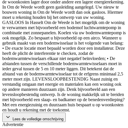
de woonkosten lager door onder andere een lagere energierekening.
In Om de Weede wordt geen gasleiding aangelegd. Uw nieuw te
bouwen woning in Om de Weede wordt dan ook gasloos. Hiermee
moet u rekening houden bij het ontwerp van uw woning.
GASLOOS In Hasselt Om de Weede is het mogelijk om de woning
te verwarmen met bijvoorbeeld een bodemof luchtwarmtepomp in
combinatie met zonnepanelen. Koelen via uw bodemwarmtepomp is
ook mogelijk. Zo bespaart u bijvoorbeeld op een airco. Wanneer u
gebruik maakt van een bodemwisselaar is het volgende van belang:
• De exacte locatie moet bepaald worden door een installateur. Deze
heeft de plicht de interferentie te checken, zodat de
bodemwarmtewisselaars elkaar niet negatief beïnvloeden; • De
afstanden tussen de verschillende bodemwarmtewisselaars moet in
ieder geval tussen de 5 en 10 meter liggen. Dit betekent dat de
afstand van de bodemwarmtewisselaar tot de erfgrens minimaal 2,5
meter moet zijn. LEVENSLOOPBESTENDIG Naast zuinig en
verstandig omgaan met energie en materialen kan een woning ook
op andere manieren duurzaam zijn. Denk bijvoorbeeld aan een
levensloopbestendig ontwerp. Is de woning makkelijk uit te breiden
met bijvoorbeeld een slaap- en badkamer op de benedenverdieping?
Met een energiezuinig en duurzaam huis bespaart u op woonkosten
en houdt u rekening met de toekomst.
Lees de volledige omschrijving
Advertentie