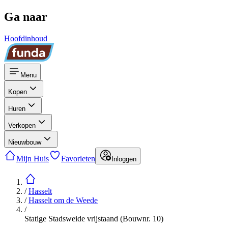
Ga naar
Hoofdinhoud
Menu
Kopen
Huren
Verkopen
Nieuwbouw
Mijn Huis
Favorieten
Inloggen
/
Hasselt
/
Hasselt om de Weede
/
Statige Stadsweide vrijstaand (Bouwnr. 10)