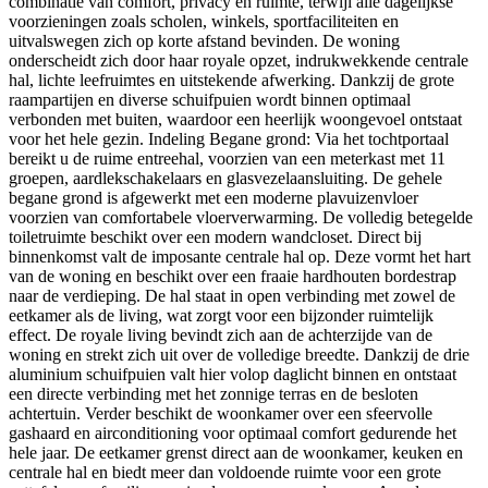
combinatie van comfort, privacy en ruimte, terwijl alle dagelijkse
voorzieningen zoals scholen, winkels, sportfaciliteiten en
uitvalswegen zich op korte afstand bevinden. De woning
onderscheidt zich door haar royale opzet, indrukwekkende centrale
hal, lichte leefruimtes en uitstekende afwerking. Dankzij de grote
raampartijen en diverse schuifpuien wordt binnen optimaal
verbonden met buiten, waardoor een heerlijk woongevoel ontstaat
voor het hele gezin. Indeling Begane grond: Via het tochtportaal
bereikt u de ruime entreehal, voorzien van een meterkast met 11
groepen, aardlekschakelaars en glasvezelaansluiting. De gehele
begane grond is afgewerkt met een moderne plavuizenvloer
voorzien van comfortabele vloerverwarming. De volledig betegelde
toiletruimte beschikt over een modern wandcloset. Direct bij
binnenkomst valt de imposante centrale hal op. Deze vormt het hart
van de woning en beschikt over een fraaie hardhouten bordestrap
naar de verdieping. De hal staat in open verbinding met zowel de
eetkamer als de living, wat zorgt voor een bijzonder ruimtelijk
effect. De royale living bevindt zich aan de achterzijde van de
woning en strekt zich uit over de volledige breedte. Dankzij de drie
aluminium schuifpuien valt hier volop daglicht binnen en ontstaat
een directe verbinding met het zonnige terras en de besloten
achtertuin. Verder beschikt de woonkamer over een sfeervolle
gashaard en airconditioning voor optimaal comfort gedurende het
hele jaar. De eetkamer grenst direct aan de woonkamer, keuken en
centrale hal en biedt meer dan voldoende ruimte voor een grote