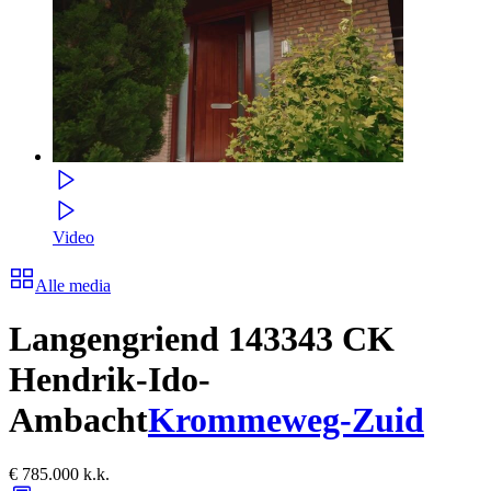
Video
Alle media
Langengriend 14
3343 CK
Hendrik-Ido-
Ambacht
Krommeweg-Zuid
€ 785.000 k.k.