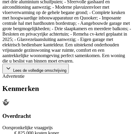
met drie aluminium schuifpuien; - Sfeervolle gashaard en
airconditioning aanwezig; - Moderne plavuizenvloer met
vloerverwarming op de gehele begane grond; - Complete keuken
met hoogwaardige inbouwapparatuur en Quooker; - Imposante
centrale hal met hardhouten bordestrap; - Aangebouwde garage met
grote bergmogelijkheden; - Drie slaapkamers en meerdere balkons; -
Besloten en privacyrijke achtertuin; - Remeha cv-ketel geplaatst in
2025; - Glasvezelaansluiting aanwezig; - Eigen garage met
elektrisch bedienbare kanteldeur. Een uitstekend onderhouden
vrijstaande gezinswoning waar ruimte, comfort en een
aantrekkelijke woonomgeving perfect samenkomen. Een woning
die u beslist van binnen moet ervaren.
Lees de volledige omschrijving
Advertentie
Kenmerken
Overdracht
Oorspronkelijke vraagprijs
€ 825.000 kosten koper