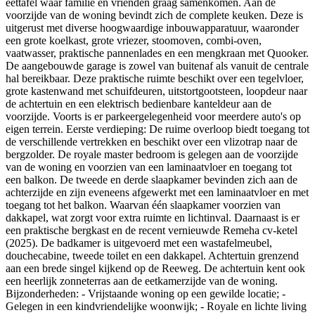
eettafel waar familie en vrienden graag samenkomen. Aan de
voorzijde van de woning bevindt zich de complete keuken. Deze is
uitgerust met diverse hoogwaardige inbouwapparatuur, waaronder
een grote koelkast, grote vriezer, stoomoven, combi-oven,
vaatwasser, praktische pannenlades en een mengkraan met Quooker.
De aangebouwde garage is zowel van buitenaf als vanuit de centrale
hal bereikbaar. Deze praktische ruimte beschikt over een tegelvloer,
grote kastenwand met schuifdeuren, uitstortgootsteen, loopdeur naar
de achtertuin en een elektrisch bedienbare kanteldeur aan de
voorzijde. Voorts is er parkeergelegenheid voor meerdere auto's op
eigen terrein. Eerste verdieping: De ruime overloop biedt toegang tot
de verschillende vertrekken en beschikt over een vlizotrap naar de
bergzolder. De royale master bedroom is gelegen aan de voorzijde
van de woning en voorzien van een laminaatvloer en toegang tot
een balkon. De tweede en derde slaapkamer bevinden zich aan de
achterzijde en zijn eveneens afgewerkt met een laminaatvloer en met
toegang tot het balkon. Waarvan één slaapkamer voorzien van
dakkapel, wat zorgt voor extra ruimte en lichtinval. Daarnaast is er
een praktische bergkast en de recent vernieuwde Remeha cv-ketel
(2025). De badkamer is uitgevoerd met een wastafelmeubel,
douchecabine, tweede toilet en een dakkapel. Achtertuin grenzend
aan een brede singel kijkend op de Reeweg. De achtertuin kent ook
een heerlijk zonneterras aan de eetkamerzijde van de woning.
Bijzonderheden: - Vrijstaande woning op een gewilde locatie; -
Gelegen in een kindvriendelijke woonwijk; - Royale en lichte living