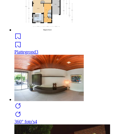
Plattegrond
3
360° foto's
4