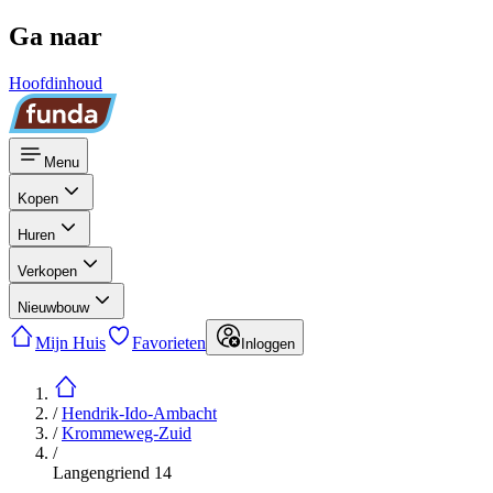
Ga naar
Hoofdinhoud
Menu
Kopen
Huren
Verkopen
Nieuwbouw
Mijn Huis
Favorieten
Inloggen
/
Hendrik-Ido-Ambacht
/
Krommeweg-Zuid
/
Langengriend 14