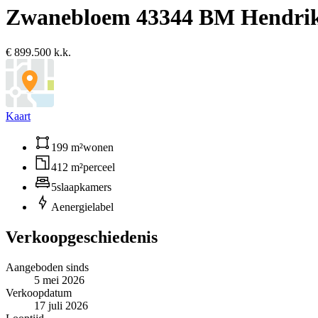
Zwanebloem 4
3344 BM Hendri
€ 899.500 k.k.
Kaart
199 m²
wonen
412 m²
perceel
5
slaapkamers
A
energielabel
Verkoopgeschiedenis
Aangeboden sinds
5 mei 2026
Verkoopdatum
17 juli 2026