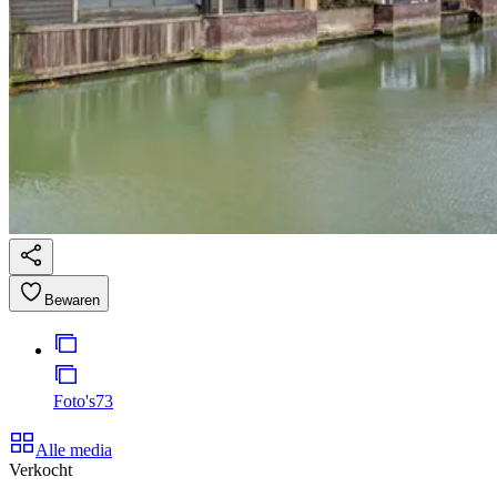
Bewaren
Foto's
73
Alle media
Verkocht