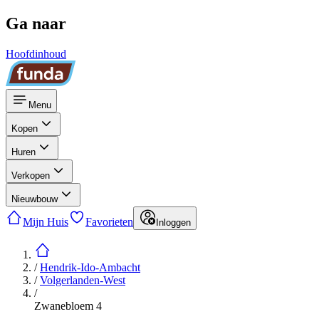
Ga naar
Hoofdinhoud
Menu
Kopen
Huren
Verkopen
Nieuwbouw
Mijn Huis
Favorieten
Inloggen
/
Hendrik-Ido-Ambacht
/
Volgerlanden-West
/
Zwanebloem 4