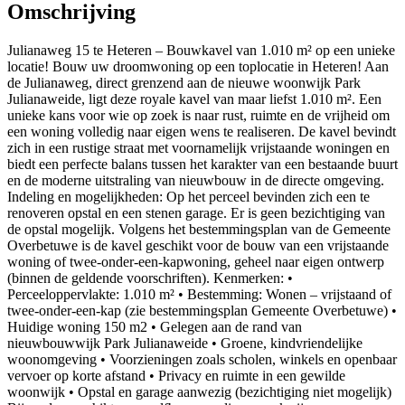
Omschrijving
Julianaweg 15 te Heteren – Bouwkavel van 1.010 m² op een unieke
locatie! Bouw uw droomwoning op een toplocatie in Heteren! Aan
de Julianaweg, direct grenzend aan de nieuwe woonwijk Park
Julianaweide, ligt deze royale kavel van maar liefst 1.010 m². Een
unieke kans voor wie op zoek is naar rust, ruimte en de vrijheid om
een woning volledig naar eigen wens te realiseren. De kavel bevindt
zich in een rustige straat met voornamelijk vrijstaande woningen en
biedt een perfecte balans tussen het karakter van een bestaande buurt
en de moderne uitstraling van nieuwbouw in de directe omgeving.
Indeling en mogelijkheden: Op het perceel bevinden zich een te
renoveren opstal en een stenen garage. Er is geen bezichtiging van
de opstal mogelijk. Volgens het bestemmingsplan van de Gemeente
Overbetuwe is de kavel geschikt voor de bouw van een vrijstaande
woning of twee-onder-een-kapwoning, geheel naar eigen ontwerp
(binnen de geldende voorschriften). Kenmerken: •
Perceeloppervlakte: 1.010 m² • Bestemming: Wonen – vrijstaand of
twee-onder-een-kap (zie bestemmingsplan Gemeente Overbetuwe) •
Huidige woning 150 m2 • Gelegen aan de rand van
nieuwbouwwijk Park Julianaweide • Groene, kindvriendelijke
woonomgeving • Voorzieningen zoals scholen, winkels en openbaar
vervoer op korte afstand • Privacy en ruimte in een gewilde
woonwijk • Opstal en garage aanwezig (bezichtiging niet mogelijk)