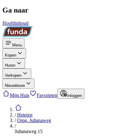
Ga naar
Hoofdinhoud
Menu
Kopen
Huren
Verkopen
Nieuwbouw
Mijn Huis
Favorieten
Inloggen
/
Heteren
/
Omg. Julianaweg
/
Julianaweg 15