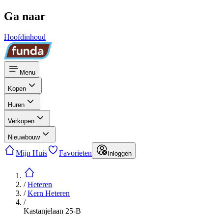
Ga naar
Hoofdinhoud
Menu
Kopen
Huren
Verkopen
Nieuwbouw
Mijn Huis
Favorieten
Inloggen
/
Heteren
/
Kern Heteren
/
Kastanjelaan 25-B