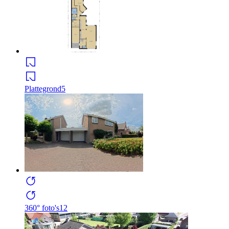
Plattegrond
5
360° foto's
12