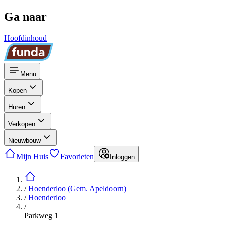
Ga naar
Hoofdinhoud
Menu
Kopen
Huren
Verkopen
Nieuwbouw
Mijn Huis
Favorieten
Inloggen
/
Hoenderloo (Gem. Apeldoorn)
/
Hoenderloo
/
Parkweg 1