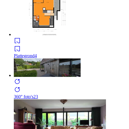
Plattegrond
4
360° foto's
23