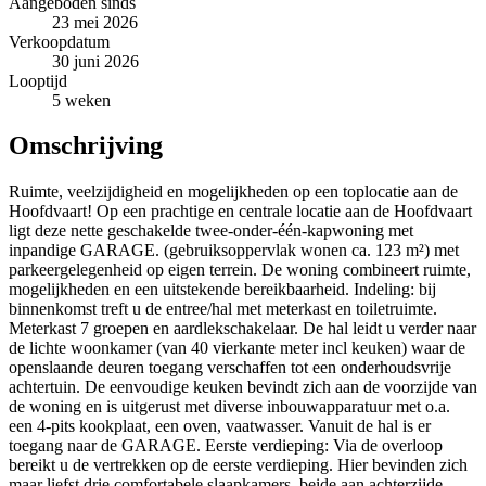
Aangeboden sinds
23 mei 2026
Verkoopdatum
30 juni 2026
Looptijd
5 weken
Omschrijving
Ruimte, veelzijdigheid en mogelijkheden op een toplocatie aan de
Hoofdvaart! Op een prachtige en centrale locatie aan de Hoofdvaart
ligt deze nette geschakelde twee-onder-één-kapwoning met
inpandige GARAGE. (gebruiksoppervlak wonen ca. 123 m²) met
parkeergelegenheid op eigen terrein. De woning combineert ruimte,
mogelijkheden en een uitstekende bereikbaarheid. Indeling: bij
binnenkomst treft u de entree/hal met meterkast en toiletruimte.
Meterkast 7 groepen en aardlekschakelaar. De hal leidt u verder naar
de lichte woonkamer (van 40 vierkante meter incl keuken) waar de
openslaande deuren toegang verschaffen tot een onderhoudsvrije
achtertuin. De eenvoudige keuken bevindt zich aan de voorzijde van
de woning en is uitgerust met diverse inbouwapparatuur met o.a.
een 4-pits kookplaat, een oven, vaatwasser. Vanuit de hal is er
toegang naar de GARAGE. Eerste verdieping: Via de overloop
bereikt u de vertrekken op de eerste verdieping. Hier bevinden zich
maar liefst drie comfortabele slaapkamers, beide aan achterzijde