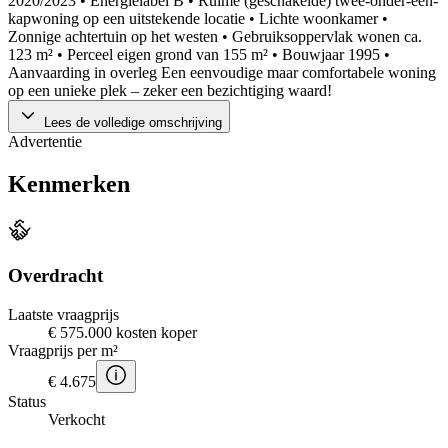
2020/2023 • Energielabel B • Ruime (geschakelde) twee-onder-één-
kapwoning op een uitstekende locatie • Lichte woonkamer •
Zonnige achtertuin op het westen • Gebruiksoppervlak wonen ca.
123 m² • Perceel eigen grond van 155 m² • Bouwjaar 1995 •
Aanvaarding in overleg Een eenvoudige maar comfortabele woning
op een unieke plek – zeker een bezichtiging waard!
Lees de volledige omschrijving
Advertentie
Kenmerken
Overdracht
Laatste vraagprijs
€ 575.000 kosten koper
Vraagprijs per m²
€ 4.675
Status
Verkocht