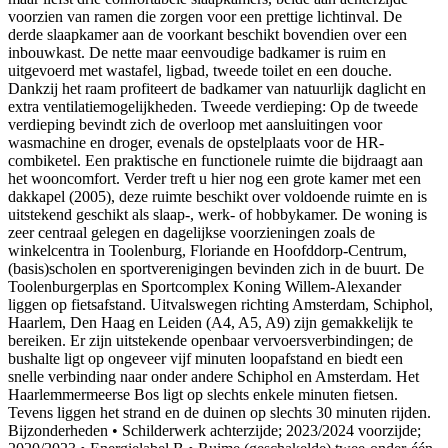
voorzien van ramen die zorgen voor een prettige lichtinval. De
derde slaapkamer aan de voorkant beschikt bovendien over een
inbouwkast. De nette maar eenvoudige badkamer is ruim en
uitgevoerd met wastafel, ligbad, tweede toilet en een douche.
Dankzij het raam profiteert de badkamer van natuurlijk daglicht en
extra ventilatiemogelijkheden. Tweede verdieping: Op de tweede
verdieping bevindt zich de overloop met aansluitingen voor
wasmachine en droger, evenals de opstelplaats voor de HR-
combiketel. Een praktische en functionele ruimte die bijdraagt aan
het wooncomfort. Verder treft u hier nog een grote kamer met een
dakkapel (2005), deze ruimte beschikt over voldoende ruimte en is
uitstekend geschikt als slaap-, werk- of hobbykamer. De woning is
zeer centraal gelegen en dagelijkse voorzieningen zoals de
winkelcentra in Toolenburg, Floriande en Hoofddorp-Centrum,
(basis)scholen en sportverenigingen bevinden zich in de buurt. De
Toolenburgerplas en Sportcomplex Koning Willem-Alexander
liggen op fietsafstand. Uitvalswegen richting Amsterdam, Schiphol,
Haarlem, Den Haag en Leiden (A4, A5, A9) zijn gemakkelijk te
bereiken. Er zijn uitstekende openbaar vervoersverbindingen; de
bushalte ligt op ongeveer vijf minuten loopafstand en biedt een
snelle verbinding naar onder andere Schiphol en Amsterdam. Het
Haarlemmermeerse Bos ligt op slechts enkele minuten fietsen.
Tevens liggen het strand en de duinen op slechts 30 minuten rijden.
Bijzonderheden • Schilderwerk achterzijde; 2023/2024 voorzijde;