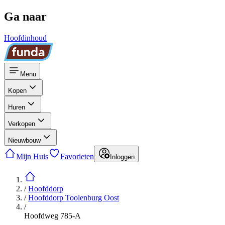
Ga naar
Hoofdinhoud
Menu
Kopen
Huren
Verkopen
Nieuwbouw
Mijn Huis
Favorieten
Inloggen
/
Hoofddorp
/
Hoofddorp Toolenburg Oost
/
Hoofdweg 785-A