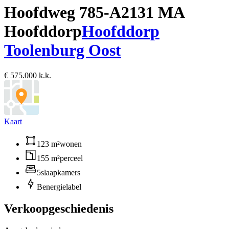
Hoofdweg 785-A
2131 MA
Hoofddorp
Hoofddorp
Toolenburg Oost
€ 575.000 k.k.
Kaart
123 m²
wonen
155 m²
perceel
5
slaapkamers
B
energielabel
Verkoopgeschiedenis