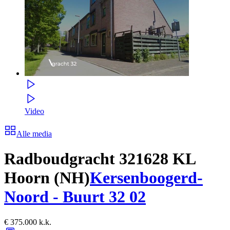
Video
Alle media
Radboudgracht 32
1628 KL
Hoorn (NH)
Kersenboogerd-
Noord - Buurt 32 02
€ 375.000 k.k.