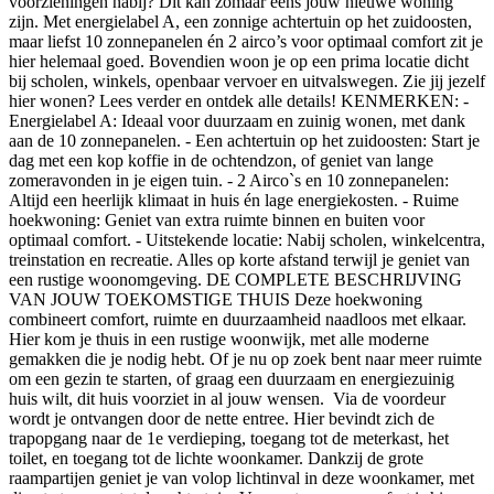
voorzieningen nabij? Dit kan zomaar eens jouw nieuwe woning
zijn. Met energielabel A, een zonnige achtertuin op het zuidoosten,
maar liefst 10 zonnepanelen én 2 airco’s voor optimaal comfort zit je
hier helemaal goed. Bovendien woon je op een prima locatie dicht
bij scholen, winkels, openbaar vervoer en uitvalswegen. Zie jij jezelf
hier wonen? Lees verder en ontdek alle details! KENMERKEN: -
Energielabel A: Ideaal voor duurzaam en zuinig wonen, met dank
aan de 10 zonnepanelen. - Een achtertuin op het zuidoosten: Start je
dag met een kop koffie in de ochtendzon, of geniet van lange
zomeravonden in je eigen tuin. - 2 Airco`s en 10 zonnepanelen:
Altijd een heerlijk klimaat in huis én lage energiekosten. - Ruime
hoekwoning: Geniet van extra ruimte binnen en buiten voor
optimaal comfort. - Uitstekende locatie: Nabij scholen, winkelcentra,
treinstation en recreatie. Alles op korte afstand terwijl je geniet van
een rustige woonomgeving. DE COMPLETE BESCHRIJVING
VAN JOUW TOEKOMSTIGE THUIS Deze hoekwoning
combineert comfort, ruimte en duurzaamheid naadloos met elkaar.
Hier kom je thuis in een rustige woonwijk, met alle moderne
gemakken die je nodig hebt. Of je nu op zoek bent naar meer ruimte
om een gezin te starten, of graag een duurzaam en energiezuinig
huis wilt, dit huis voorziet in al jouw wensen. Via de voordeur
wordt je ontvangen door de nette entree. Hier bevindt zich de
trapopgang naar de 1e verdieping, toegang tot de meterkast, het
toilet, en toegang tot de lichte woonkamer. Dankzij de grote
raampartijen geniet je van volop lichtinval in deze woonkamer, met