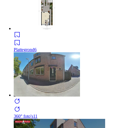
Plattegrond
6
360° foto's
11