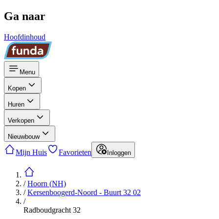
Ga naar
Hoofdinhoud
Menu
Kopen
Huren
Verkopen
Nieuwbouw
Mijn Huis
Favorieten
Inloggen
/
Hoorn (NH)
/
Kersenboogerd-Noord - Buurt 32 02
/
Radboudgracht 32