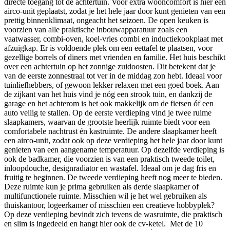
directe toegang tot de achtertuin. Voor extra wooncomfort is hier een
airco-unit geplaatst, zodat je het hele jaar door kunt genieten van een
prettig binnenklimaat, ongeacht het seizoen. De open keuken is
voorzien van alle praktische inbouwapparatuur zoals een
vaatwasser, combi-oven, koel-vries combi en inductiekookplaat met
afzuigkap. Er is voldoende plek om een eettafel te plaatsen, voor
gezellige borrels of diners met vrienden en familie. Het huis beschikt
over een achtertuin op het zonnige zuidoosten. Dit betekent dat je
van de eerste zonnestraal tot ver in de middag zon hebt. Ideaal voor
tuinliefhebbers, of gewoon lekker relaxen met een goed boek. Aan
de zijkant van het huis vind je nóg een strook tuin, en dankzij de
garage en het achterom is het ook makkelijk om de fietsen óf een
auto veilig te stallen. Op de eerste verdieping vind je twee ruime
slaapkamers, waarvan de grootste heerlijk ruimte biedt voor een
comfortabele nachtrust én kastruimte. De andere slaapkamer heeft
een airco-unit, zodat ook op deze verdieping het hele jaar door kunt
genieten van een aangename temperatuur. Op dezelfde verdieping is
ook de badkamer, die voorzien is van een praktisch tweede toilet,
inloopdouche, designradiator en wastafel. Ideaal om je dag fris en
fruitig te beginnen. De tweede verdieping heeft nog meer te bieden.
Deze ruimte kun je prima gebruiken als derde slaapkamer of
multifunctionele ruimte. Misschien wil je het wel gebruiken als
thuiskantoor, logeerkamer of misschien een creatieve hobbyplek?
Op deze verdieping bevindt zich tevens de wasruimte, die praktisch
en slim is ingedeeld en hangt hier ook de cv-ketel. Met de 10