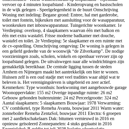
vervoer op 4 minuten loopafstand - Kinderopvang en basisscholen
in de wijk gelegen - Speelgelegenheid in de buurt Omschrijving
Woning met indeling: Begane grond: Entree, hal met garderobe,
toilet met fontein, bijkeuken met aansluiting voor de wasapparatuur,
woonkeuken met inbouwapparatuur. Tuingerichte woonkamer. 1e
Verdieping: overloop, 4 slaapkamers waarvan één met balkon en
één met extra wastafel. Frisse moderne badkamer met douche,
wastafel en toilet. 2e Verdieping: 5e slaapkamer en een ruimte met
de cv-opstelling. Omschrijving omgeving: De woning is gelegen in
een geliefd gedeelte van de woonwijk “de Zilverkamp”. De nodige
voorzieningen zoals, scholen, winkels en openbaar vervoer zijn op
loopafstand gelegen. De uitvalswegen naar alle windrichtingen zijn
gemakkelijk bereikbaar. De centrale ligging tussen de steden
Arnhem en Nijmegen maakt het aantrekkelijk om hier te wonen.
Huissen zelf is een oud stadje met veel tradities waar altijd wat te
beleven is. Het verenigingsleven is uitgebreid en zeer actief.
Kenmerken: Type woonhuis: hoekwoning met aangebouwde garage
Woonoppervlakte: 155 m2 Overige inpandige ruimte: 26 m2
Gebouw gebonden buitenruimte: 24 m2 Perceelgrootte: 324 m2
Aantal slaapkamers: 5 slaapkamers Bouwjaar: 1978 Verwarming:
CV combiketel, type Remeha Avanta, bouwjaar 2011 Warm water:
zonneboiler Remeha ZentaSol, bouwjaar 2011 Electra: 6 groepen
met 2 aardlekschakelaars Dak: bitumen vernieuwd in 2016 en
opnieuw geïsoleerd Zonnepanelen: 4 stuks geplaatst in 2016
Energielabel: B geldig tot juli 2028 Isolatie: vloerisolatie,