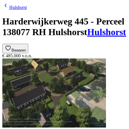
Hulshorst
Harderwijkerweg 445 - Perceel
13
8077 RH Hulshorst
Hulshorst
Bewaren
€ 485.000 v.o.n.