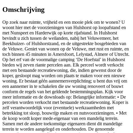
Omschrijving
Op zoek naar ruimte, vrijheid en een mooie plek om te wonen? U
woont hier met de voorzieningen van Hulshorst op loopafstand en
met Nunspeet en Harderwijk op korte rijafstand. In Hulshorst
bevindt u zich tussen de weilanden, nabij het Veluwemeer, het
Beekhuizer- of Hulshorstzand, en de uitgestrekte bosgebieden van
de Veluwe. Geniet van wonen op de Veluwe, met rust en ruimte, en
toch binnen 45 minuten in Amersfoort, Lelystad, Almere of Utrecht.
Op het erf van de voormalige camping ‘De Hoefstal’ in Hulshorst
bieden wij zeven riante percelen aan. Elk perceel wordt verkocht
met een bestaande recreatiewoning, die, indien gewenst door de
koper, gesloopt mag worden om plaats te maken voor een nieuwe
woning. Er bestaat géén aannemersverplichting; u bent dus vrij om
een aannemer in te schakelen die uw woning renoveert of bouwt
conform de regels van het geldende bestemmingsplan. Kijk voor
meer informatie en de downloads op: Belangrijke informatie: • De
percelen worden verkocht met bestaande recreatiewoning. Koper is
zelf verantwoordelijk voor (eventuele) werkzaamheden met
betrekking tot sloop, bouwrijp maken en nutsvoorzieningen. • Met
de koop wordt koper mede-eigenaar van een mandelig terrein.
Samen met de andere toekomstige eigenaren dient dit mandelige
terrein te worden aangelegd en onderhouden. De genoemde