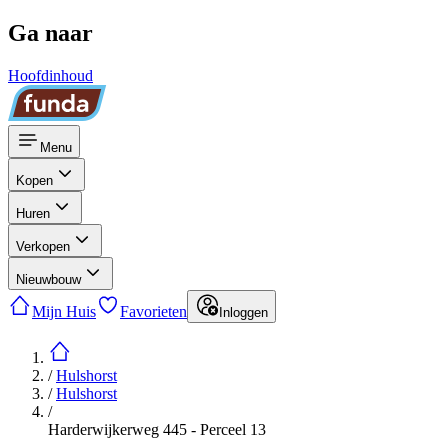
Ga naar
Hoofdinhoud
Menu
Kopen
Huren
Verkopen
Nieuwbouw
Mijn Huis
Favorieten
Inloggen
/
Hulshorst
/
Hulshorst
/
Harderwijkerweg 445 - Perceel 13