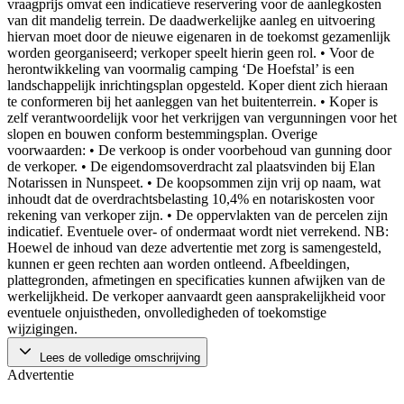
vraagprijs omvat een indicatieve reservering voor de aanlegkosten
van dit mandelig terrein. De daadwerkelijke aanleg en uitvoering
hiervan moet door de nieuwe eigenaren in de toekomst gezamenlijk
worden georganiseerd; verkoper speelt hierin geen rol. • Voor de
herontwikkeling van voormalig camping ‘De Hoefstal’ is een
landschappelijk inrichtingsplan opgesteld. Koper dient zich hieraan
te conformeren bij het aanleggen van het buitenterrein. • Koper is
zelf verantwoordelijk voor het verkrijgen van vergunningen voor het
slopen en bouwen conform bestemmingsplan. Overige
voorwaarden: • De verkoop is onder voorbehoud van gunning door
de verkoper. • De eigendomsoverdracht zal plaatsvinden bij Elan
Notarissen in Nunspeet. • De koopsommen zijn vrij op naam, wat
inhoudt dat de overdrachtsbelasting 10,4% en notariskosten voor
rekening van verkoper zijn. • De oppervlakten van de percelen zijn
indicatief. Eventuele over- of ondermaat wordt niet verrekend. NB:
Hoewel de inhoud van deze advertentie met zorg is samengesteld,
kunnen er geen rechten aan worden ontleend. Afbeeldingen,
plattegronden, afmetingen en specificaties kunnen afwijken van de
werkelijkheid. De verkoper aanvaardt geen aansprakelijkheid voor
eventuele onjuistheden, onvolledigheden of toekomstige
wijzigingen.
Lees de volledige omschrijving
Advertentie