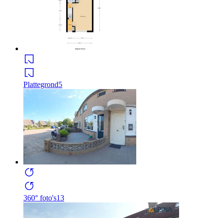
Plattegrond
5
360° foto's
13