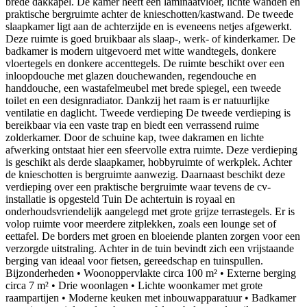
brede dakkapel. De kamer heeft een laminaatvloer, lichte wanden en
praktische bergruimte achter de knieschotten/kastwand. De tweede
slaapkamer ligt aan de achterzijde en is eveneens netjes afgewerkt.
Deze ruimte is goed bruikbaar als slaap-, werk- of kinderkamer. De
badkamer is modern uitgevoerd met witte wandtegels, donkere
vloertegels en donkere accenttegels. De ruimte beschikt over een
inloopdouche met glazen douchewanden, regendouche en
handdouche, een wastafelmeubel met brede spiegel, een tweede
toilet en een designradiator. Dankzij het raam is er natuurlijke
ventilatie en daglicht. Tweede verdieping De tweede verdieping is
bereikbaar via een vaste trap en biedt een verrassend ruime
zolderkamer. Door de schuine kap, twee dakramen en lichte
afwerking ontstaat hier een sfeervolle extra ruimte. Deze verdieping
is geschikt als derde slaapkamer, hobbyruimte of werkplek. Achter
de knieschotten is bergruimte aanwezig. Daarnaast beschikt deze
verdieping over een praktische bergruimte waar tevens de cv-
installatie is opgesteld Tuin De achtertuin is royaal en
onderhoudsvriendelijk aangelegd met grote grijze terrastegels. Er is
volop ruimte voor meerdere zitplekken, zoals een lounge set of
eettafel. De borders met groen en bloeiende planten zorgen voor een
verzorgde uitstraling. Achter in de tuin bevindt zich een vrijstaande
berging van ideaal voor fietsen, gereedschap en tuinspullen.
Bijzonderheden • Woonoppervlakte circa 100 m² • Externe berging
circa 7 m² • Drie woonlagen • Lichte woonkamer met grote
raampartijen • Moderne keuken met inbouwapparatuur • Badkamer