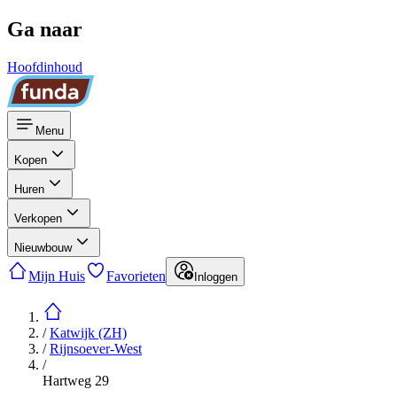
Ga naar
Hoofdinhoud
Menu
Kopen
Huren
Verkopen
Nieuwbouw
Mijn Huis
Favorieten
Inloggen
/
Katwijk (ZH)
/
Rijnsoever-West
/
Hartweg 29