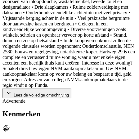
voorzien van inloopdouche, wastafelmeubel, tweede toilet en
designradiator • Drie slaapkamers • Ruime zolderverdieping met
dakramen • Onderhoudsvriendelijke achtertuin met veel privacy •
Vrijstaande berging achter in de tuin • Veel praktische bergruimte
door aanwezige kasten en bergingen • Gelegen in een
kindvriendelijke woonomgeving • Diverse voorzieningen zoals
winkels, scholen en openbaar vervoer op korte afstand • Strand,
duinen en zee op fietsafstand • In de koopovereenkomst zullen de
volgende clausules worden opgenomen: Ouderdomsclausule, NEN
2580, bouw- en regelgeving, notariskeuze koper. Hartweg 29 is een
complete en verrassend ruime woning waar u met enkele eigen
accenten een heerlijk thuis kunt creëren. Interesse in deze woning?
Schakel direct uw eigen NVM-aankoopmakelaar in. Uw NVM-
aankoopmakelaar komt op voor uw belang en bespaart u tijd, geld
en zorgen. Adressen van collega NVM-aankoopmakelaars in de
regio vindt u op Funda.
Lees de volledige omschrijving
Advertentie
Kenmerken