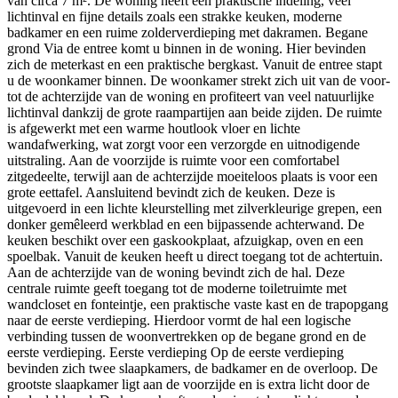
van circa 7 m². De woning heeft een praktische indeling, veel
lichtinval en fijne details zoals een strakke keuken, moderne
badkamer en een ruime zolderverdieping met dakramen. Begane
grond Via de entree komt u binnen in de woning. Hier bevinden
zich de meterkast en een praktische bergkast. Vanuit de entree stapt
u de woonkamer binnen. De woonkamer strekt zich uit van de voor-
tot de achterzijde van de woning en profiteert van veel natuurlijke
lichtinval dankzij de grote raampartijen aan beide zijden. De ruimte
is afgewerkt met een warme houtlook vloer en lichte
wandafwerking, wat zorgt voor een verzorgde en uitnodigende
uitstraling. Aan de voorzijde is ruimte voor een comfortabel
zitgedeelte, terwijl aan de achterzijde moeiteloos plaats is voor een
grote eettafel. Aansluitend bevindt zich de keuken. Deze is
uitgevoerd in een lichte kleurstelling met zilverkleurige grepen, een
donker gemêleerd werkblad en een bijpassende achterwand. De
keuken beschikt over een gaskookplaat, afzuigkap, oven en een
spoelbak. Vanuit de keuken heeft u direct toegang tot de achtertuin.
Aan de achterzijde van de woning bevindt zich de hal. Deze
centrale ruimte geeft toegang tot de moderne toiletruimte met
wandcloset en fonteintje, een praktische vaste kast en de trapopgang
naar de eerste verdieping. Hierdoor vormt de hal een logische
verbinding tussen de woonvertrekken op de begane grond en de
eerste verdieping. Eerste verdieping Op de eerste verdieping
bevinden zich twee slaapkamers, de badkamer en de overloop. De
grootste slaapkamer ligt aan de voorzijde en is extra licht door de