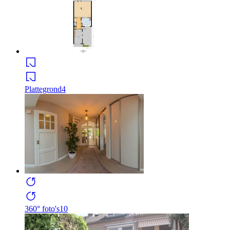
Plattegrond
4
360° foto's
10