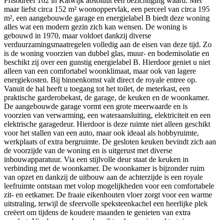
Frisodreef 162 in Katwijk absoluut een bezichtiging waard. Met
maar liefst circa 152 m² woonoppervlak, een perceel van circa 195
m², een aangebouwde garage en energielabel B biedt deze woning
alles wat een modern gezin zich kan wensen. De woning is
gebouwd in 1970, maar voldoet dankzij diverse
verduurzamingsmaatregelen volledig aan de eisen van deze tijd. Zo
is de woning voorzien van dubbel glas, muur- en bodemisolatie en
beschikt zij over een gunstig energielabel B. Hierdoor geniet u niet
alleen van een comfortabel woonklimaat, maar ook van lagere
energiekosten. Bij binnenkomst valt direct de royale entree op.
Vanuit de hal heeft u toegang tot het toilet, de meterkast, een
praktische garderobekast, de garage, de keuken en de woonkamer.
De aangebouwde garage vormt een grote meerwaarde en is
voorzien van verwarming, een wateraansluiting, elektriciteit en een
elektrische garagedeur. Hierdoor is deze ruimte niet alleen geschikt
voor het stallen van een auto, maar ook ideaal als hobbyruimte,
werkplaats of extra bergruimte. De gesloten keuken bevindt zich aan
de voorzijde van de woning en is uitgerust met diverse
inbouwapparatuur. Via een stijlvolle deur staat de keuken in
verbinding met de woonkamer. De woonkamer is bijzonder ruim
van opzet en dankzij de uitbouw aan de achterzijde is een royale
leefruimte ontstaan met volop mogelijkheden voor een comfortabele
zit- en eetkamer. De fraaie eikenhouten vloer zorgt voor een warme
uitstraling, terwijl de sfeervolle speksteenkachel een heerlijke plek
creëert om tijdens de koudere maanden te genieten van extra