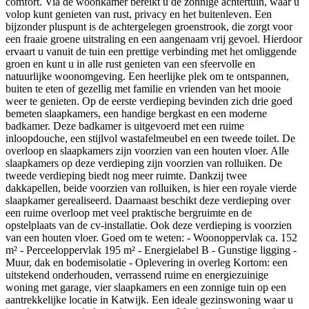
comfort. Via de woonkamer bereikt u de zonnige achtertuin, waar u
volop kunt genieten van rust, privacy en het buitenleven. Een
bijzonder pluspunt is de achtergelegen groenstrook, die zorgt voor
een fraaie groene uitstraling en een aangenaam vrij gevoel. Hierdoor
ervaart u vanuit de tuin een prettige verbinding met het omliggende
groen en kunt u in alle rust genieten van een sfeervolle en
natuurlijke woonomgeving. Een heerlijke plek om te ontspannen,
buiten te eten of gezellig met familie en vrienden van het mooie
weer te genieten. Op de eerste verdieping bevinden zich drie goed
bemeten slaapkamers, een handige bergkast en een moderne
badkamer. Deze badkamer is uitgevoerd met een ruime
inloopdouche, een stijlvol wastafelmeubel en een tweede toilet. De
overloop en slaapkamers zijn voorzien van een houten vloer. Alle
slaapkamers op deze verdieping zijn voorzien van rolluiken. De
tweede verdieping biedt nog meer ruimte. Dankzij twee
dakkapellen, beide voorzien van rolluiken, is hier een royale vierde
slaapkamer gerealiseerd. Daarnaast beschikt deze verdieping over
een ruime overloop met veel praktische bergruimte en de
opstelplaats van de cv-installatie. Ook deze verdieping is voorzien
van een houten vloer. Goed om te weten: - Woonoppervlak ca. 152
m² - Perceeloppervlak 195 m² - Energielabel B - Gunstige ligging -
Muur, dak en bodemisolatie - Oplevering in overleg Kortom: een
uitstekend onderhouden, verrassend ruime en energiezuinige
woning met garage, vier slaapkamers en een zonnige tuin op een
aantrekkelijke locatie in Katwijk. Een ideale gezinswoning waar u