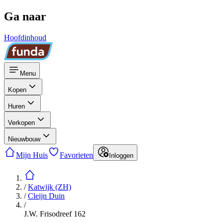
Ga naar
Hoofdinhoud
Menu
Kopen
Huren
Verkopen
Nieuwbouw
Mijn Huis
Favorieten
Inloggen
/
Katwijk (ZH)
/
Cleijn Duin
/
J.W. Frisodreef 162