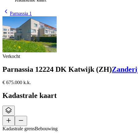
Parnassia 1
Verkocht
Parnassia 1
2224 DK Katwijk (ZH)
Zanderi
€ 675.000 k.k.
Kadastrale kaart
Kadastrale grens
Bebouwing