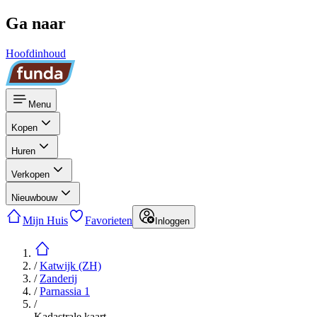
Ga naar
Hoofdinhoud
Menu
Kopen
Huren
Verkopen
Nieuwbouw
Mijn Huis
Favorieten
Inloggen
/
Katwijk (ZH)
/
Zanderij
/
Parnassia 1
/
Kadastrale kaart