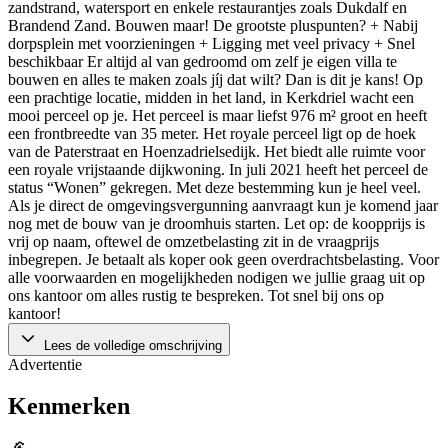
zandstrand, watersport en enkele restaurantjes zoals Dukdalf en
Brandend Zand. Bouwen maar! De grootste pluspunten? + Nabij
dorpsplein met voorzieningen + Ligging met veel privacy + Snel
beschikbaar Er altijd al van gedroomd om zelf je eigen villa te
bouwen en alles te maken zoals jíj dat wilt? Dan is dit je kans! Op
een prachtige locatie, midden in het land, in Kerkdriel wacht een
mooi perceel op je. Het perceel is maar liefst 976 m² groot en heeft
een frontbreedte van 35 meter. Het royale perceel ligt op de hoek
van de Paterstraat en Hoenzadrielsedijk. Het biedt alle ruimte voor
een royale vrijstaande dijkwoning. In juli 2021 heeft het perceel de
status “Wonen” gekregen. Met deze bestemming kun je heel veel.
Als je direct de omgevingsvergunning aanvraagt kun je komend jaar
nog met de bouw van je droomhuis starten. Let op: de koopprijs is
vrij op naam, oftewel de omzetbelasting zit in de vraagprijs
inbegrepen. Je betaalt als koper ook geen overdrachtsbelasting. Voor
alle voorwaarden en mogelijkheden nodigen we jullie graag uit op
ons kantoor om alles rustig te bespreken. Tot snel bij ons op
kantoor!
Lees de volledige omschrijving
Advertentie
Kenmerken