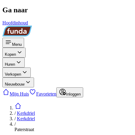
Ga naar
Hoofdinhoud
Menu
Kopen
Huren
Verkopen
Nieuwbouw
Mijn Huis
Favorieten
Inloggen
/
Kerkdriel
/
Kerkdriel
/
Paterstraat