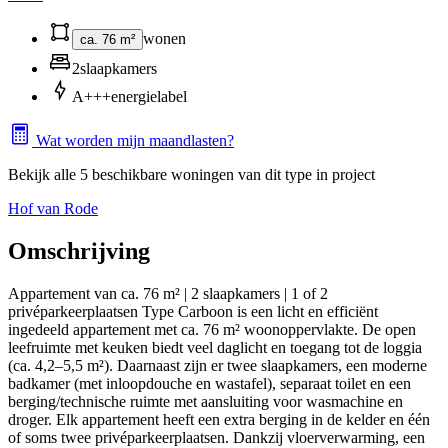
wonen
ca. 76 m²
2
slaapkamers
A+++
energielabel
Wat worden mijn maandlasten?
Bekijk alle 5 beschikbare woningen van dit type in project
Hof van Rode
Omschrijving
Appartement van ca. 76 m² | 2 slaapkamers | 1 of 2
privéparkeerplaatsen Type Carboon is een licht en efficiënt
ingedeeld appartement met ca. 76 m² woonoppervlakte. De open
leefruimte met keuken biedt veel daglicht en toegang tot de loggia
(ca. 4,2–5,5 m²). Daarnaast zijn er twee slaapkamers, een moderne
badkamer (met inloopdouche en wastafel), separaat toilet en een
berging/technische ruimte met aansluiting voor wasmachine en
droger. Elk appartement heeft een extra berging in de kelder en één
of soms twee privéparkeerplaatsen. Dankzij vloerverwarming, een