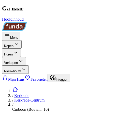
Ga naar
Hoofdinhoud
Menu
Kopen
Huren
Verkopen
Nieuwbouw
Mijn Huis
Favorieten
Inloggen
/
Kerkrade
/
Kerkrade-Centrum
/
Carboon (Bouwnr. 10)