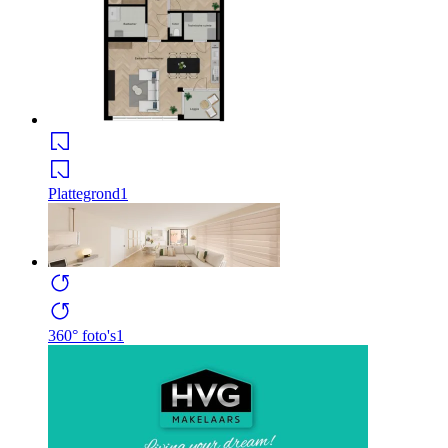
Plattegrond
1
360° foto's
1