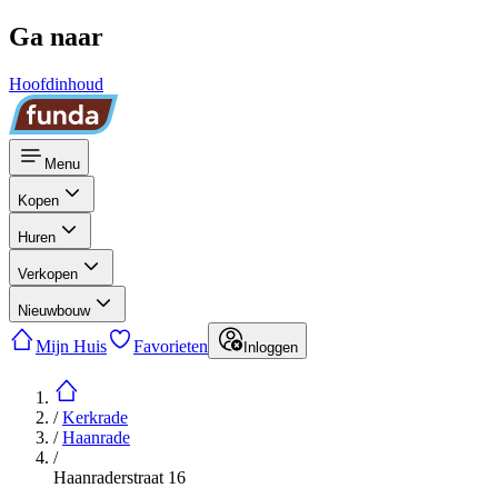
Ga naar
Hoofdinhoud
Menu
Kopen
Huren
Verkopen
Nieuwbouw
Mijn Huis
Favorieten
Inloggen
/
Kerkrade
/
Haanrade
/
Haanraderstraat 16