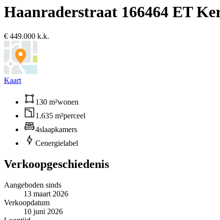
Haanraderstraat 16
6464 ET Ke
€ 449.000 k.k.
Kaart
130 m²
wonen
1.635 m²
perceel
4
slaapkamers
C
energielabel
Verkoopgeschiedenis
Aangeboden sinds
13 maart 2026
Verkoopdatum
10 juni 2026