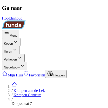
Ga naar
Hoofdinhoud
Menu
Kopen
Huren
Verkopen
Nieuwbouw
Mijn Huis
Favorieten
Inloggen
/
Krimpen aan de Lek
/
Krimpen Centrum
/
Dorpsstraat 7