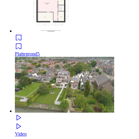
Plattegrond
5
Video