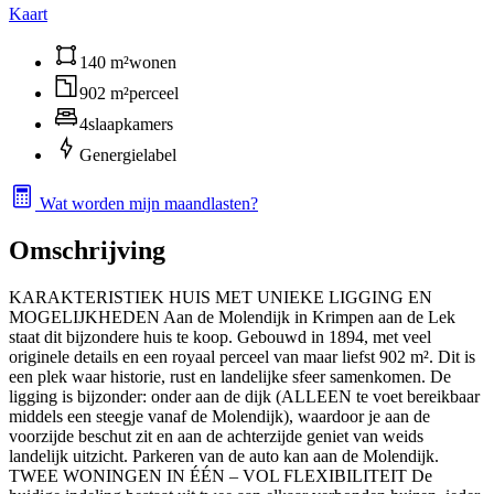
Kaart
140 m²
wonen
902 m²
perceel
4
slaapkamers
G
energielabel
Wat worden mijn maandlasten?
Omschrijving
KARAKTERISTIEK HUIS MET UNIEKE LIGGING EN
MOGELIJKHEDEN Aan de Molendijk in Krimpen aan de Lek
staat dit bijzondere huis te koop. Gebouwd in 1894, met veel
originele details en een royaal perceel van maar liefst 902 m². Dit is
een plek waar historie, rust en landelijke sfeer samenkomen. De
ligging is bijzonder: onder aan de dijk (ALLEEN te voet bereikbaar
middels een steegje vanaf de Molendijk), waardoor je aan de
voorzijde beschut zit en aan de achterzijde geniet van weids
landelijk uitzicht. Parkeren van de auto kan aan de Molendijk.
TWEE WONINGEN IN ÉÉN – VOL FLEXIBILITEIT De