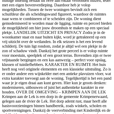
huidige indeling bestaat uit twee aan elkaar verbonden huizen, ieder
met een eigen bovenverdieping. Daardoor heb je volop
mogelijkheden. Tussen de twee woningen bevindt zich een
schuifdeur die als scheidingswand figureert, waardoor de ruimtes
naar wens te combineren of te scheiden zijn. De woning dient
gemoderniseerd te worden maar de ligging, ruimte en perceel bieden
de mogelijkheid om hier jouw droomhuis te maken op een speciaal
plekje. LANDELIJK UITZICHT EN PRIVACY Zodra je in de
woonkamer staat en naar buiten kijkt, word je getrakteerd op een
vrij uitzicht over de weilanden. In elk seizoen is het een levend
schilderij. De tuin ligt rondom, zodat je altijd wel een plekje in de
zon of schaduw vindt. Dankzij het grote perceel is er volop ruimte
voor moestuin, speelplek of een groot terras. Bovendien zijn er twee
vrijstaande bergingen en een kas aanwezig – perfect voor opslag,
klussen of tuinliefhebbers. KARAKTER EN RUIMTE Het huis
heeft nog veel originele elementen en een klassieke uitstraling. Zo is
er onder andere een wijnkelder met een antieke plavuizen vloer, wat
extra karakter toevoegt aan de woning. Tegelijkertijd is het een pand
waar je je eigen draai aan kunt geven. Hier kun je groots denken:
moderniseren, uitbouwen of juist het authentieke karakter in ere
houden. OVER DE OMGEVING – KRIMPEN AAN DE LEK
Krimpen aan de Lek is een dorp in de gemeente Krimpenerwaard,
gelegen aan de rivier de Lek. Het dorp ademt rust, maar heeft alle
basisvoorzieningen binnen handbereik, zoals winkels, scholen en
sportverenigingen. Dankzij de veerverbinding met Kinderdijk en de