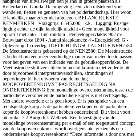
nabijheid van uitvalswegen ben je snel in grotere plaatsen als
Rotterdam en Gouda. De omgeving leent zich uitstekend voor
wandelen, fietsen en genieten van het polderlandschap. Hier woon
je landelijk, maar zeker niet afgelegen. BELANGRIJKSTE
KENMERKEN - Vraagprijs: € 545.000,- k.k. - Ligging: Rustige
ligging achter de dijk, landelijk uitzicht - Geen mogelijkheid voor
op-/afrit met auto - Tuin rondom - Perceeloppervlakte: 902 m² -
Bouwjaar: circa 1894 - Aantal slaapkamers: 4 - Energielabel: G -
Oplevering: In overleg TOELICHTINGSCLAUSULE NEN2580
De Meetinstructie is gebaseerd op de NEN2580. De Meetinstructie
is bedoeld om een meer eenduidige manier van meten toe te passen
voor het geven van een indicatie van de gebruiksoppervlakte. De
Meetinstructie sluit verschillen in meetuitkomsten niet volledig uit,
door bijvoorbeeld interpretatieverschillen, afrondingen of
beperkingen bij het uitvoeren van de meting.
KOOPOVEREENKOMST PAS RECHTSGELDIG NA
ONDERTEKENING Een mondelinge overeenstemming tussen de
particuliere verkoper en de particuliere koper is niet rechtsgeldig.
Met andere woorden: er is geen koop. Er is pas sprake van een
rechtsgeldige koop als de particuliere verkoper en de particuliere
koper de koopovereenkomst hebben ondertekend. Dit vloeit voort
uit artikel 7:2 Burgerlijk Wetboek. Een bevestiging van de
mondelinge overeenstemming per e-mail of een toegestuurd concept
van de koopovereenkomst wordt overigens niet gezien als een
'ondertekende koopovereenkomst' “Deze informatie is door ons met