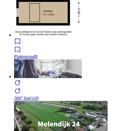
Plattegrond
8
360° foto's
10