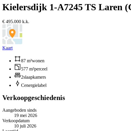
Kielersdijk 1-A
7245 TS Laren 
€ 495.000 k.k.
Kaart
87 m²
wonen
577 m²
perceel
2
slaapkamers
C
energielabel
Verkoopgeschiedenis
Aangeboden sinds
19 mei 2026
Verkoopdatum
10 juli 2026