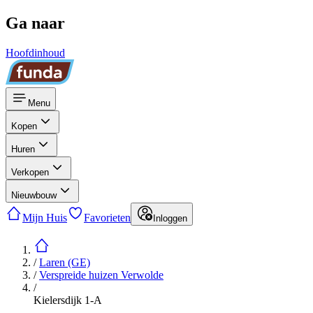
Ga naar
Hoofdinhoud
Menu
Kopen
Huren
Verkopen
Nieuwbouw
Mijn Huis
Favorieten
Inloggen
/
Laren (GE)
/
Verspreide huizen Verwolde
/
Kielersdijk 1-A