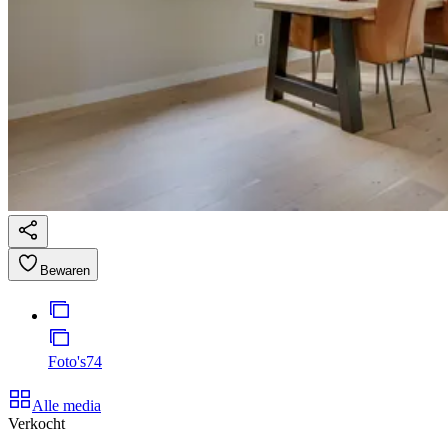
Bewaren
Foto's
74
Alle media
Verkocht