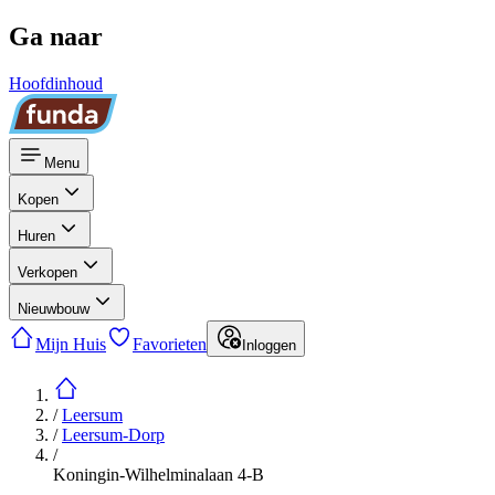
Ga naar
Hoofdinhoud
Menu
Kopen
Huren
Verkopen
Nieuwbouw
Mijn Huis
Favorieten
Inloggen
/
Leersum
/
Leersum-Dorp
/
Koningin-Wilhelminalaan 4-B