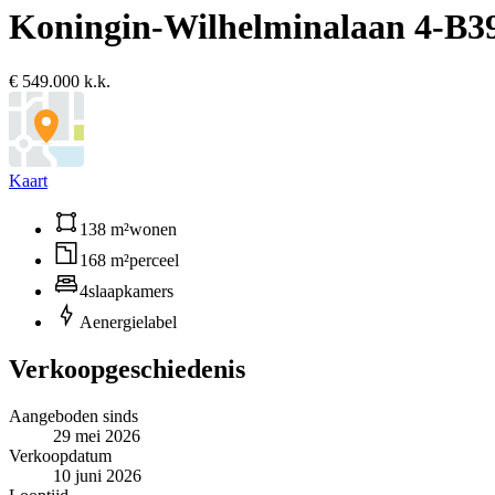
Koningin-Wilhelminalaan 4-B
3
€ 549.000 k.k.
Kaart
138 m²
wonen
168 m²
perceel
4
slaapkamers
A
energielabel
Verkoopgeschiedenis
Aangeboden sinds
29 mei 2026
Verkoopdatum
10 juni 2026