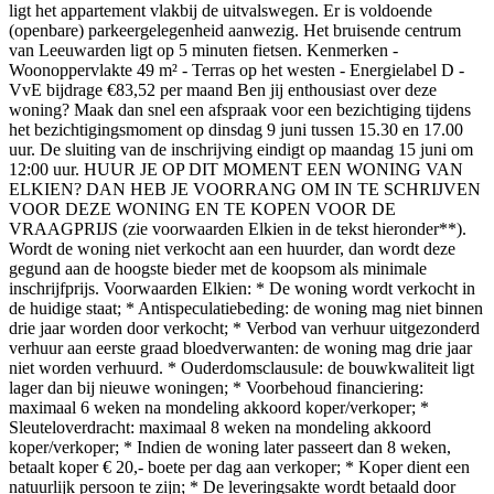
ligt het appartement vlakbij de uitvalswegen. Er is voldoende
(openbare) parkeergelegenheid aanwezig. Het bruisende centrum
van Leeuwarden ligt op 5 minuten fietsen. Kenmerken -
Woonoppervlakte 49 m² - Terras op het westen - Energielabel D -
VvE bijdrage €83,52 per maand Ben jij enthousiast over deze
woning? Maak dan snel een afspraak voor een bezichtiging tijdens
het bezichtigingsmoment op dinsdag 9 juni tussen 15.30 en 17.00
uur. De sluiting van de inschrijving eindigt op maandag 15 juni om
12:00 uur. HUUR JE OP DIT MOMENT EEN WONING VAN
ELKIEN? DAN HEB JE VOORRANG OM IN TE SCHRIJVEN
VOOR DEZE WONING EN TE KOPEN VOOR DE
VRAAGPRIJS (zie voorwaarden Elkien in de tekst hieronder**).
Wordt de woning niet verkocht aan een huurder, dan wordt deze
gegund aan de hoogste bieder met de koopsom als minimale
inschrijfprijs. Voorwaarden Elkien: * De woning wordt verkocht in
de huidige staat; * Antispeculatiebeding: de woning mag niet binnen
drie jaar worden door verkocht; * Verbod van verhuur uitgezonderd
verhuur aan eerste graad bloedverwanten: de woning mag drie jaar
niet worden verhuurd. * Ouderdomsclausule: de bouwkwaliteit ligt
lager dan bij nieuwe woningen; * Voorbehoud financiering:
maximaal 6 weken na mondeling akkoord koper/verkoper; *
Sleuteloverdracht: maximaal 8 weken na mondeling akkoord
koper/verkoper; * Indien de woning later passeert dan 8 weken,
betaalt koper € 20,- boete per dag aan verkoper; * Koper dient een
natuurlijk persoon te zijn; * De leveringsakte wordt betaald door