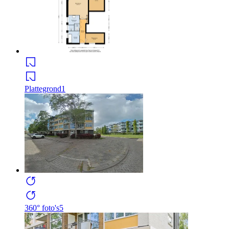
Plattegrond
1
360° foto's
5