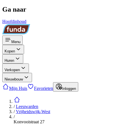
Ga naar
Hoofdinhoud
Menu
Kopen
Huren
Verkopen
Nieuwbouw
Mijn Huis
Favorieten
Inloggen
/
Leeuwarden
/
Vrijheidswijk-West
/
Konvooistraat 27