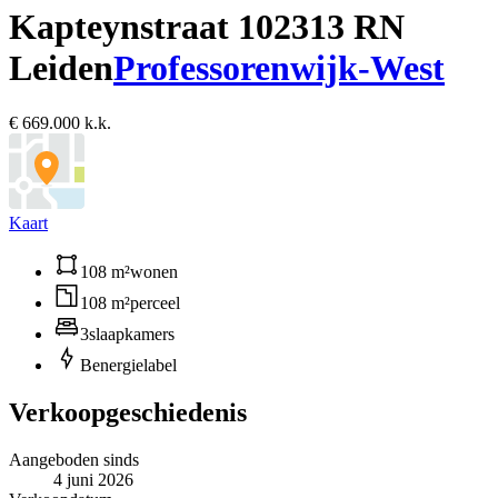
Kapteynstraat 10
2313 RN
Leiden
Professorenwijk-West
€ 669.000 k.k.
Kaart
108 m²
wonen
108 m²
perceel
3
slaapkamers
B
energielabel
Verkoopgeschiedenis
Aangeboden sinds
4 juni 2026