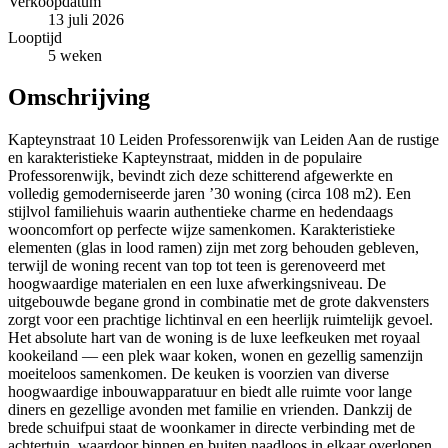
Verkoopdatum
13 juli 2026
Looptijd
5 weken
Omschrijving
Kapteynstraat 10 Leiden Professorenwijk van Leiden Aan de rustige
en karakteristieke Kapteynstraat, midden in de populaire
Professorenwijk, bevindt zich deze schitterend afgewerkte en
volledig gemoderniseerde jaren ’30 woning (circa 108 m2). Een
stijlvol familiehuis waarin authentieke charme en hedendaags
wooncomfort op perfecte wijze samenkomen. Karakteristieke
elementen (glas in lood ramen) zijn met zorg behouden gebleven,
terwijl de woning recent van top tot teen is gerenoveerd met
hoogwaardige materialen en een luxe afwerkingsniveau. De
uitgebouwde begane grond in combinatie met de grote dakvensters
zorgt voor een prachtige lichtinval en een heerlijk ruimtelijk gevoel.
Het absolute hart van de woning is de luxe leefkeuken met royaal
kookeiland — een plek waar koken, wonen en gezellig samenzijn
moeiteloos samenkomen. De keuken is voorzien van diverse
hoogwaardige inbouwapparatuur en biedt alle ruimte voor lange
diners en gezellige avonden met familie en vrienden. Dankzij de
brede schuifpui staat de woonkamer in directe verbinding met de
achtertuin, waardoor binnen en buiten naadloos in elkaar overlopen.