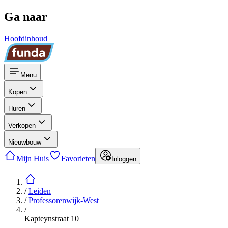
Ga naar
Hoofdinhoud
Menu
Kopen
Huren
Verkopen
Nieuwbouw
Mijn Huis
Favorieten
Inloggen
/
Leiden
/
Professorenwijk-West
/
Kapteynstraat 10