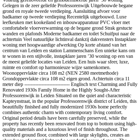
Gelegen in de zeer geliefde Professorenwijk Uitgebouwde begane
grond en royale tweede verdieping. Aansluiting afvoer voor
badkamer op tweede verdieping Recentelijk uitgebouwd. Luxe
leefkeuken met kookeiland en inbouwapparatuur PVC vloer met
comfortabele vloerverwarming op de begane grond Strak gestucte
wanden en plafonds Moderne badkamer en toilet Schuifpui naar de
achtertuin Veel natuurlijke lichtinval dankzij dakvensters Instapklare
woning met hoogwaardige afwerking Op korte afstand van het
centrum van Leiden en station Lammenschans Een unieke kans om
te wonen in een stijlvolle, instapklare jaren ’30 woning op een van
de meest geliefde locaties van Leiden. Een huis waar sfeer, luxe,
ruimte en comfort op harmonieuze wijze samenkomen.
Woonoppervlakte circa 108 m2 (NEN 2580 meetmethode)
Grondoppervlakte circa 108 m2 eigen grond. Achtertuin circa 11
meter diep ----------------------------- Englisch text Charming and Fully
Renovated 1930s Family Home in the Highly Sought-After
Professorenwijk in Leiden Situated on the quiet and characteristic
Kapteynstraat, in the popular Professorenwijk district of Leiden, this
beautifully finished and fully modernized 1930s home perfectly
combines authentic charm with contemporary living comfort.
Original period details have been carefully preserved, while the
property has recently been renovated from top to bottom using high-
quality materials and a luxurious level of finish throughout. The
extended ground floor, combined with large skylights, creates an