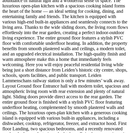
abundance of natural light and a wonderful sense of space. The
luxurious open-plan kitchen with a spacious cooking island forms
the heart of the home — an ideal setting for cooking, dining, and
entertaining family and friends. The kitchen is equipped with
various high-end built-in appliances and seamlessly connects to the
living area. Thanks to the wide sliding doors, the living room flows
effortlessly into the rear garden, creating a perfect indoor-outdoor
living experience. The entire ground floor features a stylish PVC
floor with comfortable underfloor heating. In addition, the property
benefits from smooth plastered walls and ceilings, a modern toilet,
and an upgraded electrical installation. The high-quality finish and
warm atmosphere make this a home that immediately feels
welcoming. Here you will enjoy peaceful residential living while
being just a short distance from Leiden’s historic city centre, shops,
schools, sports facilities, and public transport. Leiden
Lammenschans railway station is only a few minutes’ walk away.
Layout Ground floor Entrance hall with modern toilet, spacious and
atmospheric living room with rear extension and plenty of natural
light. Sliding doors provide direct access to the rear garden. The
entire ground floor is finished with a stylish PVC floor featuring
underfloor heating, complemented by smooth plastered walls and
ceilings. The luxurious open-plan kitchen with a generous cooking
island is equipped with various built-in appliances, including a
dishwasher, cooktop, refrigerator, freezer, and extractor hood. First
floor Landing, two spacious bedrooms, and a recently renovated