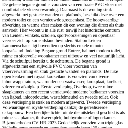
De gehele begane grond is voorzien van een fraaie PVC vloer met
comfortabele vloerverwarming. Daarnaast is de woning strak
afgewerkt met gestucte wanden en plafonds, beschikt deze over een
modern toilet en een vernieuwde groepenkast. De hoogwaardige
afwerking en warme sfeer maken dit een woning die direct als thuis
aanvoelt. Hier woont u in alle rust, terwijl het historische centrum
van Leiden, winkels, scholen, sportvoorzieningen en openbaar
vervoer zich op korte afstand bevinden. Station Leiden
Lammenschans ligt bovendien op slechts enkele minuten
loopafstand. Indeling Begane grond Entree, hal met modern toilet,
ruime en sfeervolle woonkamer met uitbouw en veel natuurlijk licht.
Via de schuifpui bereikt u de achtertuin. De begane grond is
afgewerkt met een stijlvolle PVC vloer voorzien van
vloerverwarming en strak gestucte wanden en plafonds. De luxe
open keuken met royaal kookeiland is voorzien van diverse
inbouwapparatuur, waaronder een vaatwasser, kookplaat, koelkast,
vriezer en afzuigkap. Eerste verdieping Overloop, twee ruime
slaapkamers en een recent vernieuwde moderne badkamer voorzien
van ligbad, inloopdouche, wastafelmeubel en tweede toilet. Ook
deze verdieping is strak en modern afgewerkt. Tweede verdieping
Volwaardige en royale verdieping dankzij de gerealiseerde
dakopbouw. Een heerlijke lichte ruimte die uitstekend geschikt is als
ruime slaapkamer, thuiswerkplek, hobbyruimte of logeerkamer.
Bijzonderheden CV HR 2023 Gedeeltelijk voorzien van triple glas
Volledig gerenoveerde en gemoderniseerde jaren ’30 woning