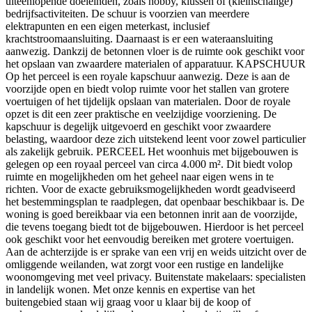
uiteenlopende doeleinden, zoals hobby, klussen of (kleinschalige)
bedrijfsactiviteiten. De schuur is voorzien van meerdere
elektrapunten en een eigen meterkast, inclusief
krachtstroomaansluiting. Daarnaast is er een wateraansluiting
aanwezig. Dankzij de betonnen vloer is de ruimte ook geschikt voor
het opslaan van zwaardere materialen of apparatuur. KAPSCHUUR
Op het perceel is een royale kapschuur aanwezig. Deze is aan de
voorzijde open en biedt volop ruimte voor het stallen van grotere
voertuigen of het tijdelijk opslaan van materialen. Door de royale
opzet is dit een zeer praktische en veelzijdige voorziening. De
kapschuur is degelijk uitgevoerd en geschikt voor zwaardere
belasting, waardoor deze zich uitstekend leent voor zowel particulier
als zakelijk gebruik. PERCEEL Het woonhuis met bijgebouwen is
gelegen op een royaal perceel van circa 4.000 m². Dit biedt volop
ruimte en mogelijkheden om het geheel naar eigen wens in te
richten. Voor de exacte gebruiksmogelijkheden wordt geadviseerd
het bestemmingsplan te raadplegen, dat openbaar beschikbaar is. De
woning is goed bereikbaar via een betonnen inrit aan de voorzijde,
die tevens toegang biedt tot de bijgebouwen. Hierdoor is het perceel
ook geschikt voor het eenvoudig bereiken met grotere voertuigen.
Aan de achterzijde is er sprake van een vrij en weids uitzicht over de
omliggende weilanden, wat zorgt voor een rustige en landelijke
woonomgeving met veel privacy. Buitenstate makelaars: specialisten
in landelijk wonen. Met onze kennis en expertise van het
buitengebied staan wij graag voor u klaar bij de koop of