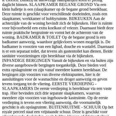
daglicht binnen. SLAAPKAMER BEGANE GROND Via een
klein halletje is een (slaap)kamer op de begane grond bereikbaar.
Deze ruimte is geschikt voor verschillende doeleinden, zoals een
slaapkamer, werkkamer of hobbyruimte. BIJKEUKEN Aan de
achterzijde van de woning bevindt zich de bijkeuken. Hier is ruimte
voor bijvoorbeeld een extra koelkast of vriezer. Daarnaast biedt deze
ruimte praktische bergruimte en vormt het de achterom van de
woning. BADKAMER & TOILET Op de begane grond is een
badkamer aanwezig, waardoor gelijkvloers wonen mogelijk is. De
badkamer is voorzien van een ligbad, douche en wastafel. Daarnaast
is er een separaat toilet, dat tevens als gastentoilet kan dienen. Beide
sanitaire voorzieningen zijn bereikbaar via de bijkeuken.
INPANDIGE BERGINGEN Vanuit de bijkeuken en via buiten zijn
diverse aangebouwde bergingen toegankelijk. Deze bieden veel
extra opslagruimte en zijn vanaf meerdere kanten bereikbaar. De
bergingen zijn voorzien van diverse elektrapunten, hier is de
aansluitingen voor de wasmachine en droger aanwezig en geven
tevens toegang tot de vliering. EERSTE VERDIEPING -
SLAAPKAMERS De eerste verdieping is bereikbaar via een vaste
trap. Hier bevinden zich drie separate slaapkamers, waarvan
meerdere zijn voorzien van ingebouwde kastruimte. Op de eerste
verdieping is tevens een vliering aanwezig, die voornamelijk
geschikt is als opslagruimte. BUITENRUITME - SCHUUR Op het
royale perceel staat een vrijstaande schuur. Deze is geschikt voor