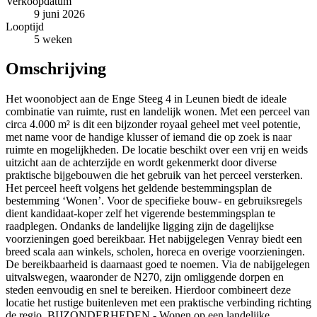
Verkoopdatum
9 juni 2026
Looptijd
5 weken
Omschrijving
Het woonobject aan de Enge Steeg 4 in Leunen biedt de ideale
combinatie van ruimte, rust en landelijk wonen. Met een perceel van
circa 4.000 m² is dit een bijzonder royaal geheel met veel potentie,
met name voor de handige klusser of iemand die op zoek is naar
ruimte en mogelijkheden. De locatie beschikt over een vrij en weids
uitzicht aan de achterzijde en wordt gekenmerkt door diverse
praktische bijgebouwen die het gebruik van het perceel versterken.
Het perceel heeft volgens het geldende bestemmingsplan de
bestemming ‘Wonen’. Voor de specifieke bouw- en gebruiksregels
dient kandidaat-koper zelf het vigerende bestemmingsplan te
raadplegen. Ondanks de landelijke ligging zijn de dagelijkse
voorzieningen goed bereikbaar. Het nabijgelegen Venray biedt een
breed scala aan winkels, scholen, horeca en overige voorzieningen.
De bereikbaarheid is daarnaast goed te noemen. Via de nabijgelegen
uitvalswegen, waaronder de N270, zijn omliggende dorpen en
steden eenvoudig en snel te bereiken. Hierdoor combineert deze
locatie het rustige buitenleven met een praktische verbinding richting
de regio. BIJZONDERHEDEN - Wonen op een landelijke