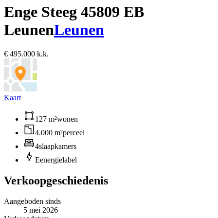
Enge Steeg 4
5809 EB
Leunen
Leunen
€ 495.000 k.k.
Kaart
127 m²
wonen
4.000 m²
perceel
4
slaapkamers
E
energielabel
Verkoopgeschiedenis
Aangeboden sinds
5 mei 2026