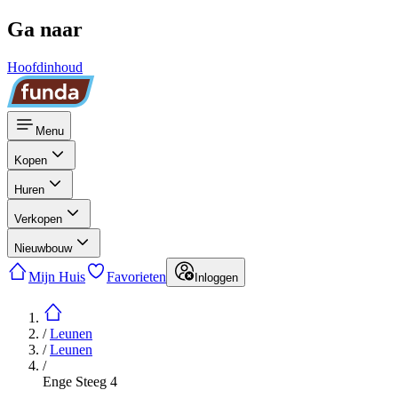
Ga naar
Hoofdinhoud
Menu
Kopen
Huren
Verkopen
Nieuwbouw
Mijn Huis
Favorieten
Inloggen
/
Leunen
/
Leunen
/
Enge Steeg 4