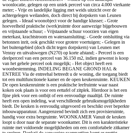
woonlocatie, gelegen op een uniek perceel van circa 4.000 vierkante
meter; - Vrije en landelijke ligging met weids uitzicht over de
achtergelegen weilanden, doch direct bij dorpskern van Leunen
gelegen. - Ideaal woonobject voor de handige klusser; - Grote
hoeveelheid praktische (werk)ruimte door aanwezige bijgebouwen
en vrijstaande schuur; - Vrijstaande schuur voorzien van eigen
meterkast, krachtstroom en wateraansluiting; - Goede ontsluiting via
betonnen inrit, ook geschikt voor grotere voertuigen; - Gelegen in
het buitengebied (doch dicht tegen dorpskern) van Leunen met
Venray en uitvalswegen (N270) op korte afstand; - Perceel is een
deelperceel van een perceel van 36.150 m2, indien gewenst is koop
van het gehele perceel ook mogelijk; - Het object heeft een
woonbestemming. INDELING BEGANE GROND HAL &
ENTREE Via de entreehal betreedt u de woning, die toegang biedt
tot een multifunctionele kamer en de open keukenruimte. KEUKEN
De open keukenruimte is een praktische leefruimte waar naast
koken ook plaats is voor een eettafel of zitplek. Hierdoor is het een
fijne plek voor een ontbijt of een eenvoudige maaltijd. De ruimte
heeft een open indeling, wat verschillende gebruiksmogelijkheden
biedt. De keuken is eenvoudig uitgevoerd en beschikt over beperkte
inbouwapparatuur. Aangrenzend bevindt zich een provisieruimte,
handig voor extra bergruimte. WOONKAMER Vanuit de keuken
loopt u door naar de separate woonkamer. Dit is een karakteristieke
ruimte met voldoende mogelijkheden om een comfortabele zitkamer
te creëren. Dankzij de aanwezige raampartijen komt er prettig