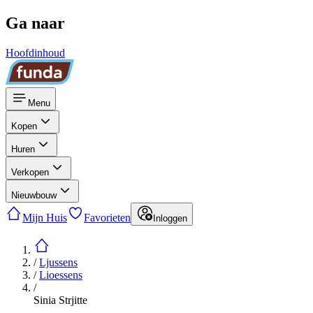
Ga naar
Hoofdinhoud
Menu
Kopen
Huren
Verkopen
Nieuwbouw
Mijn Huis
Favorieten
Inloggen
/
Ljussens
/
Lioessens
/
Sinia Strjitte